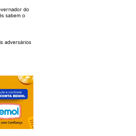
overnador do
cês sabem o
s adversários