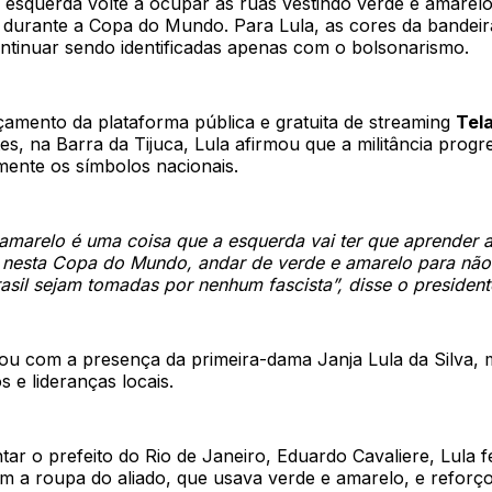
 esquerda volte a ocupar as ruas vestindo verde e amarelo
 durante a Copa do Mundo. Para Lula, as cores da bandeira
tinuar sendo identificadas apenas com o bolsonarismo.
çamento da plataforma pública e gratuita de streaming
Tela
es, na Barra da Tijuca, Lula afirmou que a militância progre
mente os símbolos nacionais.
amarelo é uma coisa que a esquerda vai ter que aprender a
, nesta Copa do Mundo, andar de verde e amarelo para não
asil sejam tomadas por nenhum fascista”, disse o president
ou com a presença da primeira-dama Janja Lula da Silva, m
os e lideranças locais.
ar o prefeito do Rio de Janeiro, Eduardo Cavaliere, Lula 
om a roupa do aliado, que usava verde e amarelo, e reforç