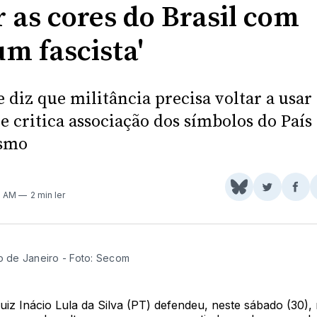
r as cores do Brasil com
m fascista'
 diz que militância precisa voltar a usar 
e critica associação dos símbolos do País
ismo
Share
Comparti
Com
11 AM
2 min ler
on
no
no
BlueSky
Twitter
Fac
io de Janeiro - Foto: Secom
uiz Inácio Lula da Silva (PT) defendeu, neste sábado (30),