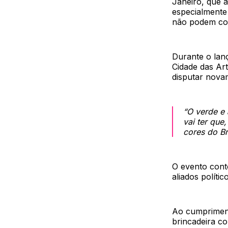
Janeiro, que a
especialmente
não podem con
Durante o lan
Cidade das Art
disputar nova
“O verde e 
vai ter que
cores do Br
O evento cont
aliados polític
Ao cumpriment
brincadeira c