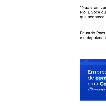
“Não é um can
Rio. É você q
que acontece n
Eduardo Paes 
é o deputado 