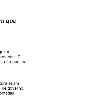
em que
que a
entantes. O
o, não poderia
tura sejam
s de governo.
montadas