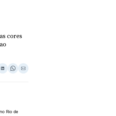
as cores
 ao
lhar
partilhar
Compartilhar
Share
Compartilhar
no
on
via
ebook
LinkedIn
WhatsApp
Email
 no Rio de