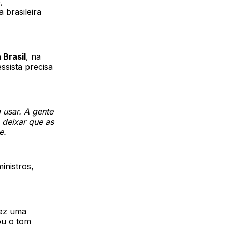
,
 brasileira
 Brasil
, na
ssista precisa
 usar. A gente
 deixar que as
e.
inistros,
fez uma
ou o tom