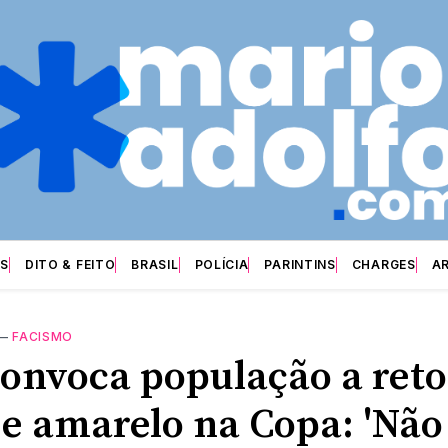
S
DITO & FEITO
BRASIL
POLÍCIA
PARINTINS
CHARGES
A
—
FACISMO
convoca população a ret
 e amarelo na Copa: 'Não