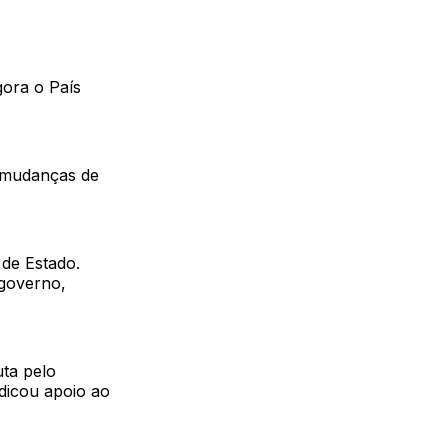
gora o País
e mudanças de
 de Estado.
 governo,
uta pelo
dicou apoio ao