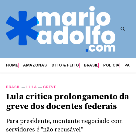
HOME
AMAZONAS
DITO & FEITO
BRASIL
POLÍCIA
PARI
BRASIL
—
LULA
—
GREVE
Lula critica prolongamento da
greve dos docentes federais
Para presidente, montante negociado com
servidores é "não recusável"