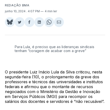
REDAÇÃO BMA
junho 10, 2024
. 4:07 PM
4 min ler
Share
Compartilhar
Compartilhar
Compartilhar
Share
Compartilhar
on
no
no
no
on
via
BlueSky
Twitter
Facebook
LinkedIn
WhatsApp
Email
Para Lula, é preciso que as lideranças sindicais
tenham “coragem de acabar com a greve”
O presidente Luiz Inácio Lula da Silva criticou, nesta
segunda-feira (10), o prolongamento da greve dos
professores e técnicos das universidades e institutos
federais e afirmou que o montante de recursos
negociados com o Ministério da Gestão e Inovação
em Serviços Públicos (MGI) para recompor os
salários dos docentes e servidores é “não recusável”.