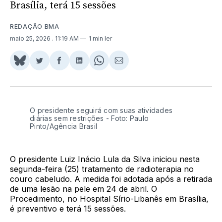
Brasília, terá 15 sessões
REDAÇÃO BMA
maio 25, 2026
. 11:19 AM
1 min ler
Share
Compartilhar
Compartilhar
Compartilhar
Share
Compartilhar
on
no
no
no
on
via
BlueSky
Twitter
Facebook
LinkedIn
WhatsApp
Email
O presidente seguirá com suas atividades
diárias sem restrições - Foto: Paulo
Pinto/Agência Brasil
O presidente Luiz Inácio Lula da Silva iniciou nesta
segunda-feira (25) tratamento de radioterapia no
couro cabeludo. A medida foi adotada após a retirada
de uma lesão na pele em 24 de abril. O
Procedimento, no Hospital Sírio-Libanês em Brasília,
é preventivo e terá 15 sessões.