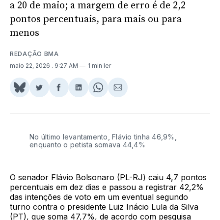
a 20 de maio; a margem de erro é de 2,2
pontos percentuais, para mais ou para
menos
REDAÇÃO BMA
maio 22, 2026
. 9:27 AM
1 min ler
Share
Compartilhar
Compartilhar
Compartilhar
Share
Compartilhar
on
no
no
no
on
via
BlueSky
Twitter
Facebook
LinkedIn
WhatsApp
Email
No último levantamento, Flávio tinha 46,9%,
enquanto o petista somava 44,4%
O senador Flávio Bolsonaro (PL-RJ) caiu 4,7 pontos
percentuais em dez dias e passou a registrar 42,2%
das intenções de voto em um eventual segundo
turno contra o presidente Luiz Inácio Lula da Silva
(PT), que soma 47,7%, de acordo com pesquisa