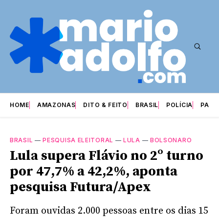
HOME
AMAZONAS
DITO & FEITO
BRASIL
POLÍCIA
PARI
BRASIL
—
PESQUISA ELEITORAL
—
LULA
—
BOLSONARO
Lula supera Flávio no 2º turno
por 47,7% a 42,2%, aponta
pesquisa Futura/Apex
Foram ouvidas 2.000 pessoas entre os dias 15