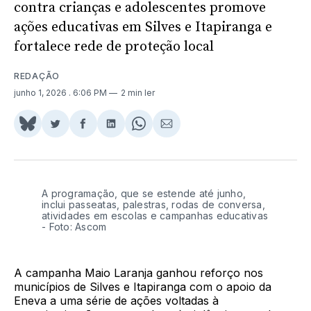
contra crianças e adolescentes promove
ações educativas em Silves e Itapiranga e
fortalece rede de proteção local
REDAÇÃO
junho 1, 2026
. 6:06 PM
2 min ler
Share
Compartilhar
Compartilhar
Compartilhar
Share
Compartilhar
on
no
no
no
on
via
BlueSky
Twitter
Facebook
LinkedIn
WhatsApp
Email
A programação, que se estende até junho,
inclui passeatas, palestras, rodas de conversa,
atividades em escolas e campanhas educativas
- Foto: Ascom
A campanha Maio Laranja ganhou reforço nos
municípios de Silves e Itapiranga com o apoio da
Eneva a uma série de ações voltadas à