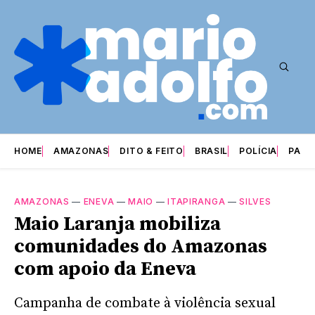
HOME
AMAZONAS
DITO & FEITO
BRASIL
POLÍCIA
PARI
AMAZONAS
—
ENEVA
—
MAIO
—
ITAPIRANGA
—
SILVES
Maio Laranja mobiliza
comunidades do Amazonas
com apoio da Eneva
Campanha de combate à violência sexual