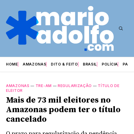
HOME
AMAZONAS
DITO & FEITO
BRASIL
POLÍCIA
PARI
AMAZONAS
—
TRE-AM
—
REGULARIZAÇÃO
—
TÍTULO DE
ELEITOR
Mais de 73 mil eleitores no
Amazonas podem ter o título
cancelado
O prazo para regularização da pendência