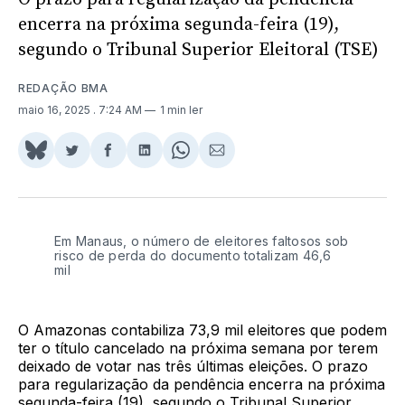
encerra na próxima segunda-feira (19),
segundo o Tribunal Superior Eleitoral (TSE)
REDAÇÃO BMA
maio 16, 2025
. 7:24 AM
1 min ler
Share
Compartilhar
Compartilhar
Compartilhar
Share
Compartilhar
on
no
no
no
on
via
BlueSky
Twitter
Facebook
LinkedIn
WhatsApp
Email
Em Manaus, o número de eleitores faltosos sob
risco de perda do documento totalizam 46,6
mil
O Amazonas contabiliza 73,9 mil eleitores que podem
ter o título cancelado na próxima semana por terem
deixado de votar nas três últimas eleições. O prazo
para regularização da pendência encerra na próxima
segunda-feira (19), segundo o Tribunal Superior