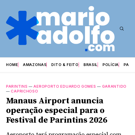
HOME
AMAZONAS
DITO & FEITO
BRASIL
POLÍCIA
PARI
PARINTINS
—
AEROPORTO EDUARDO GOMES
—
GARANTIDO
—
CAPRICHOSO
Manaus Airport anuncia
operação especial para o
Festival de Parintins 2026
Aeroporto terá programação especial com