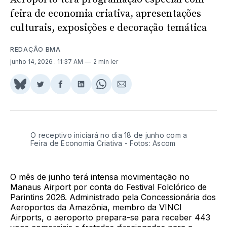
feira de economia criativa, apresentações
culturais, exposições e decoração temática
REDAÇÃO BMA
junho 14, 2026
. 11:37 AM
2 min ler
Share
Compartilhar
Compartilhar
Compartilhar
Share
Compartilhar
on
no
no
no
on
via
BlueSky
Twitter
Facebook
LinkedIn
WhatsApp
Email
O receptivo iniciará no dia 18 de junho com a 
Feira de Economia Criativa - Fotos: Ascom
O mês de junho terá intensa movimentação no
Manaus Airport por conta do Festival Folclórico de
Parintins 2026. Administrado pela Concessionária dos
Aeroportos da Amazônia, membro da VINCI
Airports, o aeroporto prepara-se para receber 443