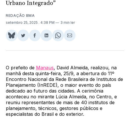
Urbano Integrado”
REDAÇÃO BMA
setembro 25, 2025
. 4:38 PM
3 min ler
Share
Compartilhar
Compartilhar
Compartilhar
Share
Compartilhar
on
no
no
no
on
via
BlueSky
Twitter
Facebook
LinkedIn
WhatsApp
Email
O prefeito de
Manaus
, David Almeida, realizou, na
manhã desta quinta-feira, 25/9, a abertura do 11º
Encontro Nacional da Rede Brasileira de Institutos de
Planejamento (InREDE), o maior evento do país
dedicado ao futuro das cidades. A cerimônia
aconteceu no mirante Lúcia Almeida, no Centro, e
reuniu representantes de mais de 40 institutos de
planejamento, técnicos, gestores públicos e
especialistas do Brasil e do exterior.