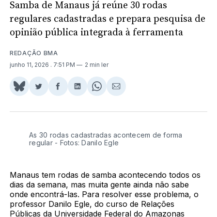
Samba de Manaus já reúne 30 rodas
regulares cadastradas e prepara pesquisa de
opinião pública integrada à ferramenta
REDAÇÃO BMA
junho 11, 2026
. 7:51 PM
2 min ler
Share
Compartilhar
Compartilhar
Compartilhar
Share
Compartilhar
on
no
no
no
on
via
BlueSky
Twitter
Facebook
LinkedIn
WhatsApp
Email
As 30 rodas cadastradas acontecem de forma 
regular - Fotos: Danilo Egle
Manaus tem rodas de samba acontecendo todos os
dias da semana, mas muita gente ainda não sabe
onde encontrá-las. Para resolver esse problema, o
professor Danilo Egle, do curso de Relações
Públicas da Universidade Federal do Amazonas