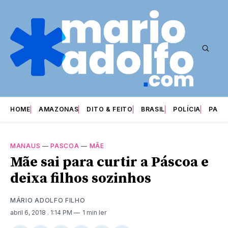
HOME
AMAZONAS
DITO & FEITO
BRASIL
POLÍCIA
PARI
MANAUS
—
PASCOA
—
MÃE
Mãe sai para curtir a Páscoa e
deixa filhos sozinhos
MÁRIO ADOLFO FILHO
abril 6, 2018
. 1:14 PM
1 min ler