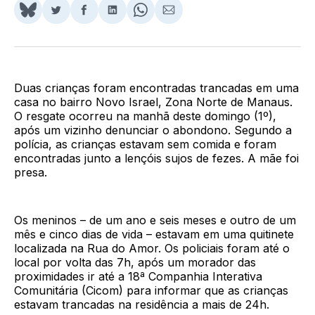
Share
Compartilhar
Compartilhar
Compartilhar
Share
Compartilhar
on
no
no
no
on
via
BlueSky
Twitter
Facebook
LinkedIn
WhatsApp
Email
Duas crianças foram encontradas trancadas em uma
casa no bairro Novo Israel, Zona Norte de Manaus.
O resgate ocorreu na manhã deste domingo (1º),
após um vizinho denunciar o abondono. Segundo a
polícia, as crianças estavam sem comida e foram
encontradas junto a lençóis sujos de fezes. A mãe foi
presa.
Os meninos – de um ano e seis meses e outro de um
mês e cinco dias de vida – estavam em uma quitinete
localizada na Rua do Amor. Os policiais foram até o
local por volta das 7h, após um morador das
proximidades ir até a 18ª Companhia Interativa
Comunitária (Cicom) para informar que as crianças
estavam trancadas na residência a mais de 24h.