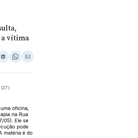
ulta,
 a vítima
lhar
partilhar
Compartilhar
Share
Compartilhar
no
on
via
ebook
LinkedIn
WhatsApp
Email
 (27)
uma oficina,
rapia na Rua
/05). Ele se
xecução pode
A matéria é do