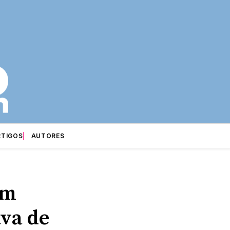
RTIGOS
AUTORES
em
ava de