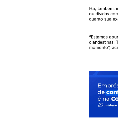
Há, também, in
ou dívidas co
quanto sua ex
“Estamos apur
clandestinas. 
momento”, ac