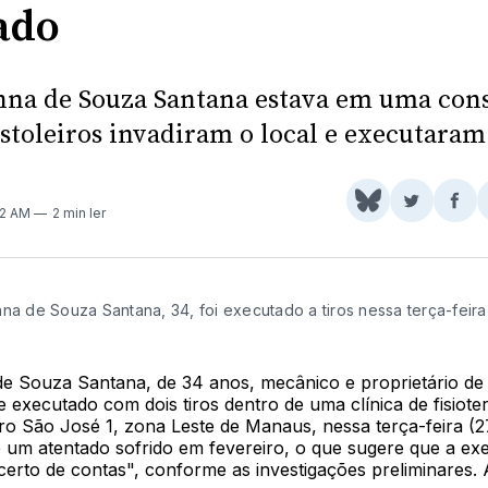
ado
nna de Souza Santana estava em uma cons
stoleiros invadiram o local e executaram
Share
Comparti
Com
22 AM
2 min ler
on
no
no
BlueSky
Twitter
Fac
na de Souza Santana, 34, foi executado a tiros nessa terça-feira
de Souza Santana, de 34 anos, mecânico e proprietário de 
e executado com dois tiros dentro de uma clínica de fisiote
ro São José 1, zona Leste de Manaus, nessa terça-feira (27
 um atentado sofrido em fevereiro, o que sugere que a e
certo de contas", conforme as investigações preliminares. 