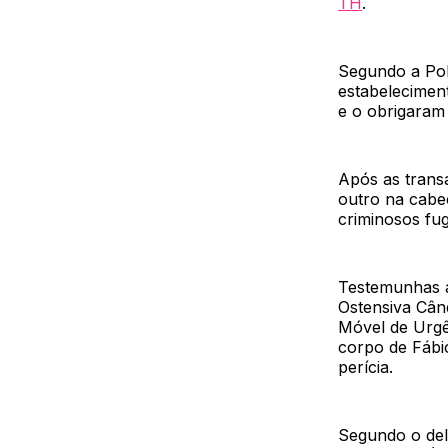
TH
.
Segundo a Pol
estabelecimen
e o obrigaram 
Após as transa
outro na cabeç
criminosos fug
Testemunhas a
Ostensiva Cân
Móvel de Urgê
corpo de Fábio
perícia.
Segundo o del