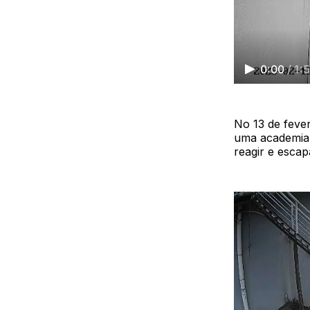
0:00
/
1:
No 13 de fever
uma academia,
reagir e escap