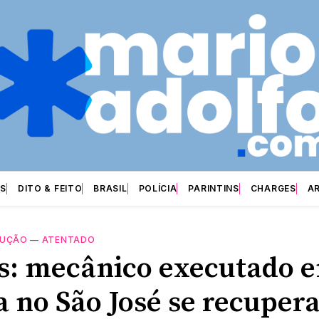
S
DITO & FEITO
BRASIL
POLÍCIA
PARINTINS
CHARGES
A
CUÇÃO
—
ATENTADO
s: mecânico executado 
a no São José se recuper