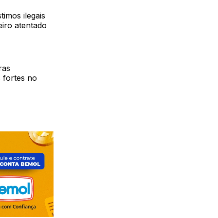
imos ilegais
eiro atentado
ras
 fortes no