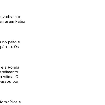
invadiram o
marraram Fábio
 no peito e
 pânico. Os
 e a Ronda
tendimento
 vítima. O
 passou por
Homicídios e