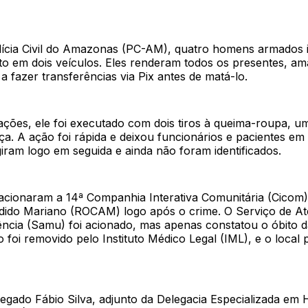
ícia Civil do Amazonas (PC-AM), quatro homens armados 
to em dois veículos. Eles renderam todos os presentes, a
a fazer transferências via Pix antes de matá-lo.
ções, ele foi executado com dois tiros à queima-roupa, um
a. A ação foi rápida e deixou funcionários e pacientes em
iram logo em seguida e ainda não foram identificados.
cionaram a 14ª Companhia Interativa Comunitária (Cicom)
dido Mariano (ROCAM) logo após o crime. O Serviço de A
ncia (Samu) foi acionado, mas apenas constatou o óbito da
 foi removido pelo Instituto Médico Legal (IML), e o local
egado Fábio Silva, adjunto da Delegacia Especializada em 