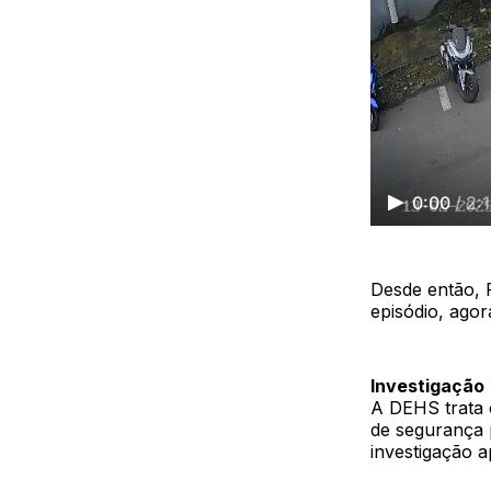
0:00
/
2:
Desde então, F
episódio, agor
I
nvestigação
A DEHS trata 
de segurança p
investigação 