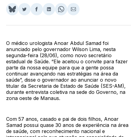
Share
Compartilhar
Compartilhar
Compartilhar
Share
Compartilhar
on
no
no
no
on
via
BlueSky
Twitter
Facebook
LinkedIn
WhatsApp
Email
O médico urologista Anoar Abdul Samad foi
anunciado pelo governador Wilson Lima, nesta
segunda-feira (28/06), como novo secretário
estadual de Saúde. “Ele aceitou o convite para fazer
parte da nossa equipe para que a gente possa
continuar avançando nas estratégias na área da
saúde”, disse o governador ao anunciar o novo
titular da Secretaria de Estado de Saúde (SES-AM),
durante entrevista coletiva na sede do Governo, na
zona oeste de Manaus.
Com 57 anos, casado e pai de dois filhos, Anoar
Samad possui quase 30 anos de experiência na área
de saúde, com reconhecimento nacional e