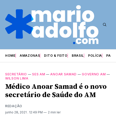
HOME
AMAZONAS
DITO & FEITO
BRASIL
POLÍCIA
PARI
SECRETÁRIO
—
SES AM
—
ANOAR SAMAD
—
GOVERNO AM
—
WILSON LIMA
Médico Anoar Samad é o novo
secretário de Saúde do AM
REDAÇÃO
junho 28, 2021
. 12:49 PM
2 min ler