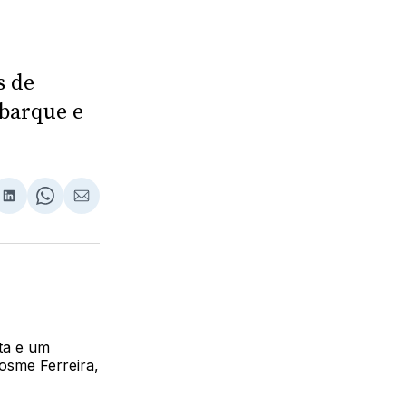
s de
barque e
lhar
partilhar
Compartilhar
Share
Compartilhar
no
on
via
ebook
LinkedIn
WhatsApp
Email
ta e um
Cosme Ferreira,