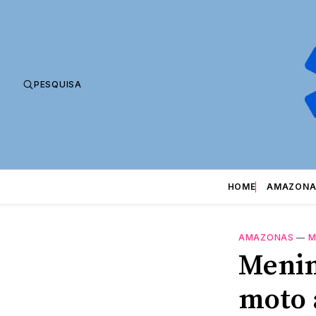
PESQUISA
HOME
AMAZONA
AMAZONAS
—
M
Menin
moto 