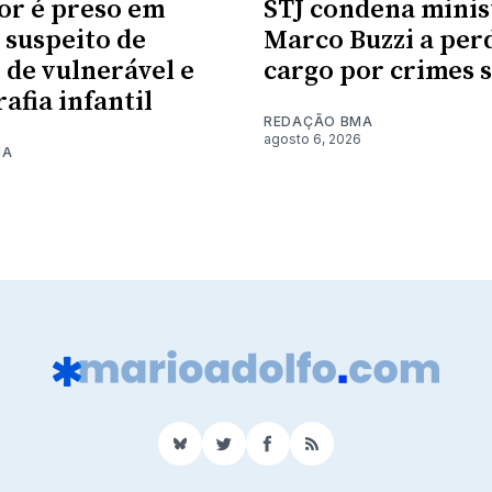
or é preso em
STJ condena minis
suspeito de
Marco Buzzi a per
 de vulnerável e
cargo por crimes 
afia infantil
REDAÇÃO BMA
agosto 6, 2026
MA
6
BlueSky
Twitter
Facebook
RSS