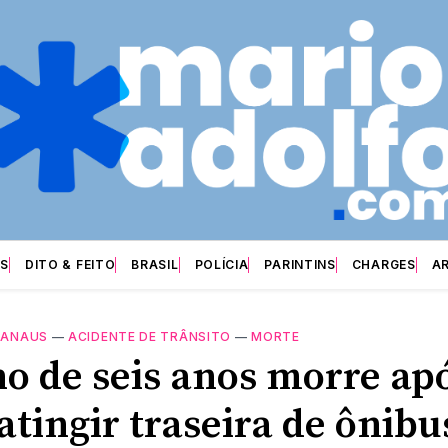
S
DITO & FEITO
BRASIL
POLÍCIA
PARINTINS
CHARGES
A
ANAUS
—
ACIDENTE DE TRÂNSITO
—
MORTE
o de seis anos morre ap
atingir traseira de ônibu