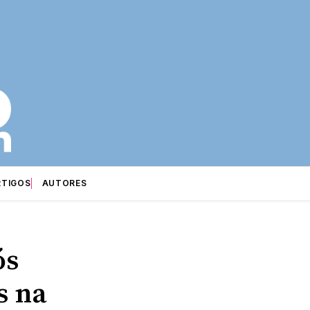
RTIGOS
AUTORES
ós
s na