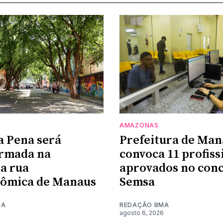
AMAZONAS
a Pena será
Prefeitura de Man
ormada na
convoca 11 profiss
a rua
aprovados no conc
nômica de Manaus
Semsa
MA
REDAÇÃO BMA
6
agosto 6, 2026