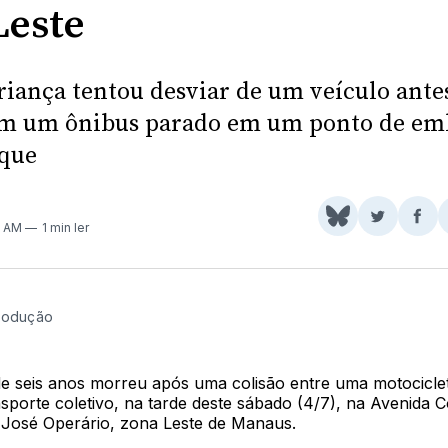
Leste
criança tentou desviar de um veículo ante
om um ônibus parado em um ponto de em
que
Share
Comparti
Com
9 AM
1 min ler
on
no
no
BlueSky
Twitter
Fac
rodução
e seis anos morreu após uma colisão entre uma motocicle
sporte coletivo, na tarde deste sábado (4/7), na Avenida 
 José Operário, zona Leste de Manaus.