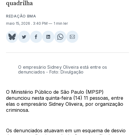
quadrilha
REDAÇÃO BMA
maio 15, 2026
. 3:40 PM
1 min ler
Share
Compartilhar
Compartilhar
Compartilhar
Share
Compartilhar
on
no
no
no
on
via
BlueSky
Twitter
Facebook
LinkedIn
WhatsApp
Email
O empresário Sidney Oliveira está entre os
denunciados - Foto: Divulgação
O Ministério Público de São Paulo (MPSP)
denunciou nesta quinta-feira (14) 11 pessoas, entre
elas o empresário Sidney Oliveira, por organização
criminosa.
Os denunciados atuavam em um esquema de desvio