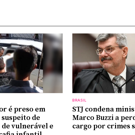
BRASIL
or é preso em
STJ condena minis
suspeito de
Marco Buzzi a per
 de vulnerável e
cargo por crimes 
afia infantil