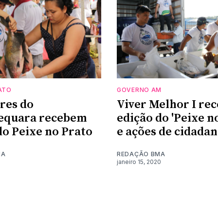
ATO
GOVERNO AM
res do
Viver Melhor I re
equara recebem
edição do 'Peixe n
do Peixe no Prato
e ações de cidadan
MA
REDAÇÃO BMA
janeiro 15, 2020