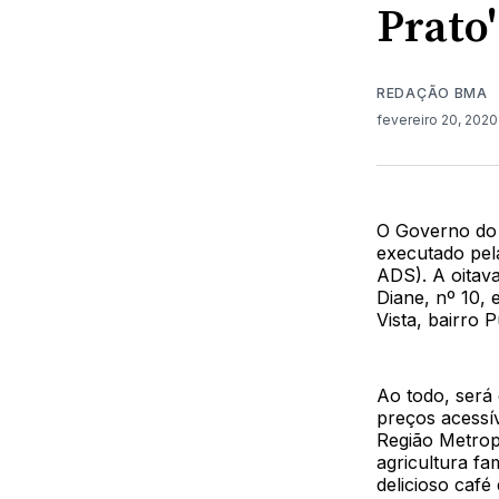
Prato'
REDAÇÃO BMA
fevereiro 20, 202
O Governo do 
executado pel
ADS). A oitav
Diane, nº 10,
Vista, bairro 
Ao todo, será 
preços acessí
Região Metrop
agricultura fa
delicioso café