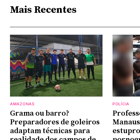
Mais Recentes
AMAZONAS
POLÍCIA
Grama ou barro?
Profess
Preparadores de goleiros
Manaus 
adaptam técnicas para
estupro
realidade dos campos de
pornogr