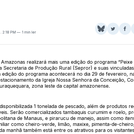
Share
Comparti
Com
0
. 2:18 PM
1 min ler
on
no
no
BlueSky
Twitter
Fac
Amazonas realizará mais uma edição do programa “Peixe 
a Secretaria de Produção Rural (Sepror) e suas vinculadas
a edição do programa acontecerá no dia 29 de fevereiro, n
 estacionamento da Igreja Nossa Senhora da Conceição, C
Puraquequara, zona leste da capital amazonense.
disponibilizada 1 tonelada de pescado, além de produtos re
veis. Serão comercializados tambaquis curumim e roelo, p
olitana de Manaus, e pirarucu de manejo, assim como iten
miliar como cheiro-verde, limão, maxixe, pimenta-de-cheiro
 da manhã também está entre os atrativos para os visitantes