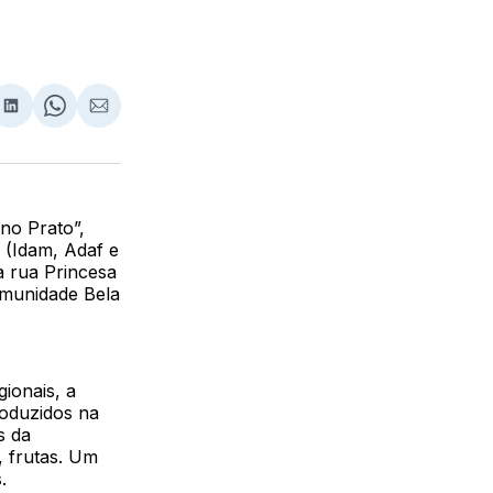
lhar
partilhar
Compartilhar
Share
Compartilhar
no
on
via
ebook
LinkedIn
WhatsApp
Email
no Prato”,
 (Idam, Adaf e
a rua Princesa
omunidade Bela
gionais, a
roduzidos na
s da
, frutas. Um
.