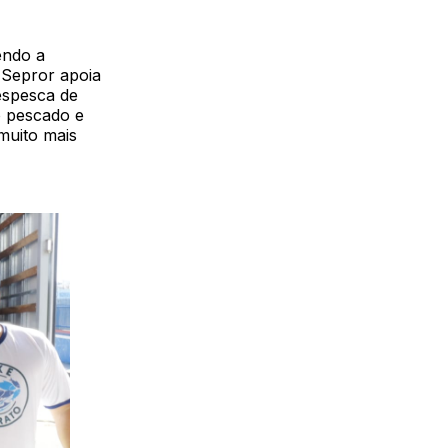
endo a
 Sepror apoia
despesca de
o pescado e
muito mais