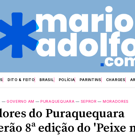
S
DITO & FEITO
BRASIL
POLÍCIA
PARINTINS
CHARGES
A
O
—
GOVERNO AM
—
PURAQUEQUARA
—
SEPROR
—
MORADORES
ores do Puraquequara
rão 8ª edição do 'Peixe 