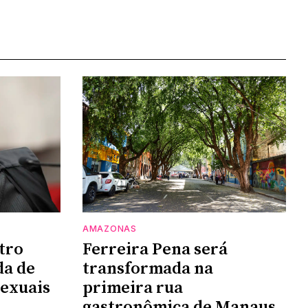
AMAZONAS
tro
Ferreira Pena será
da de
transformada na
sexuais
primeira rua
gastronômica de Manaus