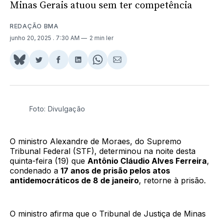
Minas Gerais atuou sem ter competência
REDAÇÃO BMA
junho 20, 2025
. 7:30 AM
2 min ler
Share
Compartilhar
Compartilhar
Compartilhar
Share
Compartilhar
on
no
no
no
on
via
BlueSky
Twitter
Facebook
LinkedIn
WhatsApp
Email
Foto: Divulgação
O ministro Alexandre de Moraes, do Supremo
Tribunal Federal (STF), determinou na noite desta
quinta-feira (19) que
Antônio Cláudio Alves Ferreira
,
condenado a
17 anos de prisão pelos atos
antidemocráticos de 8 de janeiro
, retorne à prisão.
O ministro afirma que o Tribunal de Justiça de Minas