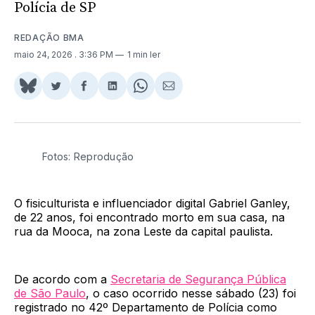
Polícia de SP
REDAÇÃO BMA
maio 24, 2026
. 3:36 PM
1 min ler
Share
Compartilhar
Compartilhar
Compartilhar
Share
Compartilhar
on
no
no
no
on
via
BlueSky
Twitter
Facebook
LinkedIn
WhatsApp
Email
Fotos: Reprodução
O fisiculturista e influenciador digital Gabriel Ganley,
de 22 anos, foi encontrado morto em sua casa, na
rua da Mooca, na zona Leste da capital paulista.
De acordo com a
Secretaria de Segurança Pública
de São Paulo
, o caso ocorrido nesse sábado (23) foi
registrado no 42º Departamento de Polícia como