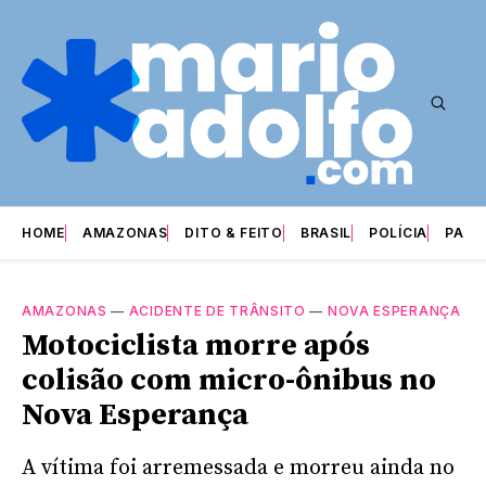
HOME
AMAZONAS
DITO & FEITO
BRASIL
POLÍCIA
PARI
AMAZONAS
—
ACIDENTE DE TRÂNSITO
—
NOVA ESPERANÇA
Motociclista morre após
colisão com micro-ônibus no
Nova Esperança
A vítima foi arremessada e morreu ainda no