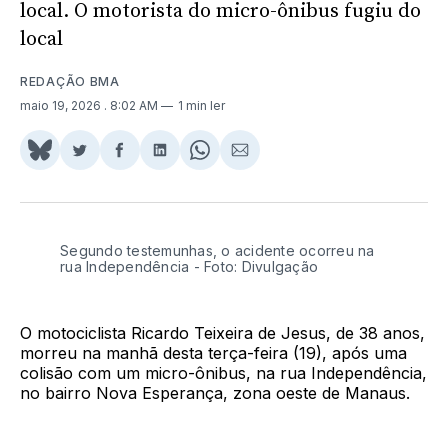
local. O motorista do micro-ônibus fugiu do
local
REDAÇÃO BMA
maio 19, 2026
. 8:02 AM
1 min ler
Share
Compartilhar
Compartilhar
Compartilhar
Share
Compartilhar
on
no
no
no
on
via
BlueSky
Twitter
Facebook
LinkedIn
WhatsApp
Email
Segundo testemunhas, o acidente ocorreu na
rua Independência - Foto: Divulgação
O motociclista Ricardo Teixeira de Jesus, de 38 anos,
morreu na manhã desta terça-feira (19), após uma
colisão com um micro-ônibus, na rua Independência,
no bairro Nova Esperança, zona oeste de Manaus.