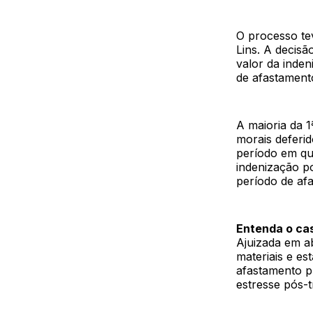
O processo te
Lins. A decisã
valor da inde
de afastamento
A maioria da 
morais deferid
período em que
indenização p
período de af
Entenda o ca
Ajuizada em ab
materiais e es
afastamento pr
estresse pós-