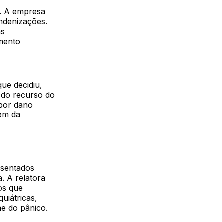
u. A empresa
ndenizações.
as
amento
ue decidiu,
 do recurso do
 por dano
lém da
esentados
. A relatora
os que
uiátricas,
me do pânico.