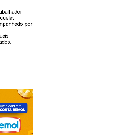
rabalhador
equelas
companhado por
uais
ados.