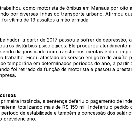
 trabalhou como motorista de ônibus em Manaus por oito 
ando por diversas linhas do transporte urbano. Afirmou qu
 foi vítima de 19 assaltos a mão armada.
alhador, a partir de 2017 passou a sofrer de depressão, a
 outros distúrbios psicológicos. Ele procurou atendimento 
, sendo diagnosticado com transtornos mentais e do comp
o trabalho. Ficou afastado do serviço em gozo de auxílio p
ade temporária em determinados períodos do ano, a partir 
ando foi retirado da função de motorista e passou a presta
mpresa.
ecursos
primeira instância, a sentença deferiu o pagamento de ind
aterial totalizando mais de R$ 159 mil. Indeferiu o pedido 
o período de estabilidade e também a concessão dos salári
 previdenciário.