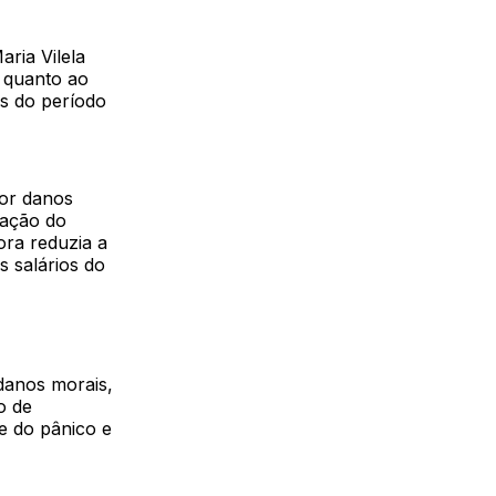
ria Vilela
: quanto ao
os do período
por danos
zação do
ora reduzia a
s salários do
danos morais,
o de
e do pânico e