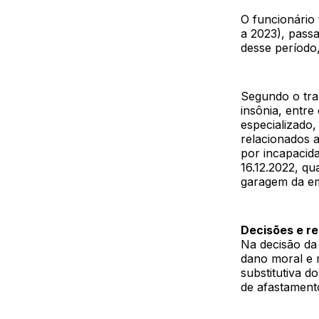
O funcionário
a 2023), pass
desse período,
Segundo o trab
insônia, entre
especializado
relacionados a
por incapacid
16.12.2022, qu
garagem da e
Decisões e r
Na decisão da 
dano moral e m
substitutiva d
de afastamento