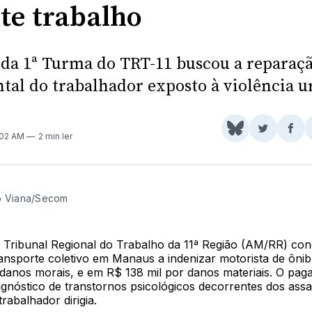
te trabalho
 da 1ª Turma do TRT-11 buscou a reparaç
tal do trabalhador exposto à violência 
Share
Comparti
Com
:02 AM
2 min ler
on
no
no
BlueSky
Twitter
Fac
o Viana/Secom
 Tribunal Regional do Trabalho da 11ª Região (AM/RR) co
ansporte coletivo em Manaus a indenizar motorista de ôni
 danos morais, e em R$ 138 mil por danos materiais. O pag
agnóstico de transtornos psicológicos decorrentes dos assa
rabalhador dirigia.