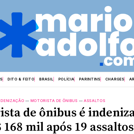
S
DITO & FEITO
BRASIL
POLÍCIA
PARINTINS
CHARGES
A
NDENIZAÇÃO
—
MOTORISTA DE ÔNIBUS
—
ASSALTOS
ista de ônibus é indeniz
 168 mil após 19 assaltos