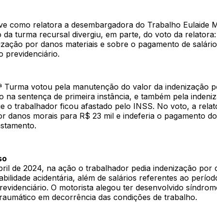
ve como relatora a desembargadora do Trabalho Eulaide Ma
o da turma recursal divergiu, em parte, do voto da relatora
nização por danos materiais e sobre o pagamento de salári
 previdenciário.
1ª Turma votou pela manutenção do valor da indenização 
o na sentença de primeira instância, e também pela indeni
 o trabalhador ficou afastado pelo INSS. No voto, a relat
or danos morais para R$ 23 mil e indeferia o pagamento do
astamento.
so
ril de 2024, na ação o trabalhador pedia indenização por 
tabilidade acidentária, além de salários referentes ao períod
evidenciário. O motorista alegou ter desenvolvido síndrom
traumático em decorrência das condições de trabalho.