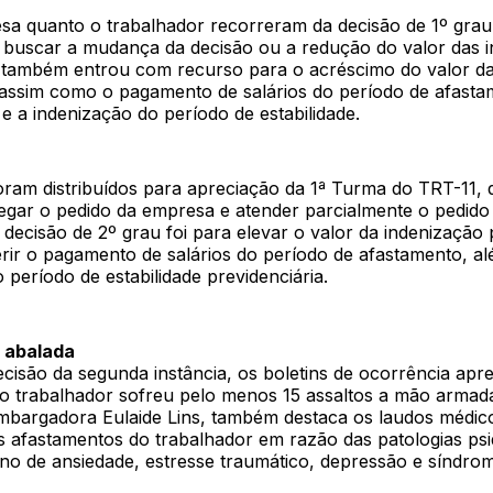
sa quanto o trabalhador recorreram da decisão de 1º gra
 buscar a mudança da decisão ou a redução do valor das i
 também entrou com recurso para o acréscimo do valor d
 assim como o pagamento de salários do período de afast
 e a indenização do período de estabilidade.
ram distribuídos para apreciação da 1ª Turma do TRT-11, q
negar o pedido da empresa e atender parcialmente o pedido
 decisão de 2º grau foi para elevar o valor da indenização
erir o pagamento de salários do período de afastamento, a
 período de estabilidade previdenciária.
 abalada
cisão da segunda instância, os boletins de ocorrência apr
 o trabalhador sofreu pelo menos 15 assaltos a mão armada
mbargadora Eulaide Lins, também destaca os laudos médic
afastamentos do trabalhador em razão das patologias psiq
no de ansiedade, estresse traumático, depressão e síndro