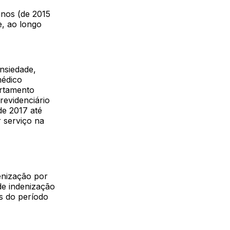
anos (de 2015
e, ao longo
nsiedade,
médico
ortamento
revidenciário
de 2017 até
r serviço na
enização por
de indenização
os do período