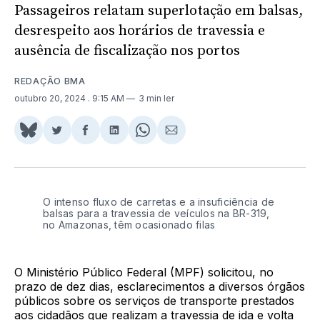
Passageiros relatam superlotação em balsas,
desrespeito aos horários de travessia e
ausência de fiscalização nos portos
REDAÇÃO BMA
outubro 20, 2024
. 9:15 AM
3 min ler
Share
Compartilhar
Compartilhar
Compartilhar
Share
Compartilhar
on
no
no
no
on
via
BlueSky
Twitter
Facebook
LinkedIn
WhatsApp
Email
O intenso fluxo de carretas e a insuficiência de
balsas para a travessia de veículos na BR-319,
no Amazonas, têm ocasionado filas
O Ministério Público Federal (MPF) solicitou, no
prazo de dez dias, esclarecimentos a diversos órgãos
públicos sobre os serviços de transporte prestados
aos cidadãos que realizam a travessia de ida e volta