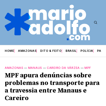
HOME
AMAZONAS
DITO & FEITO
BRASIL
POLÍCIA
PARI
AMAZONAS
—
MANAUS
—
CAREIRO DA VÁRZEA
—
MPF
MPF apura denúncias sobre
problemas no transporte para
a travessia entre Manaus e
Careiro