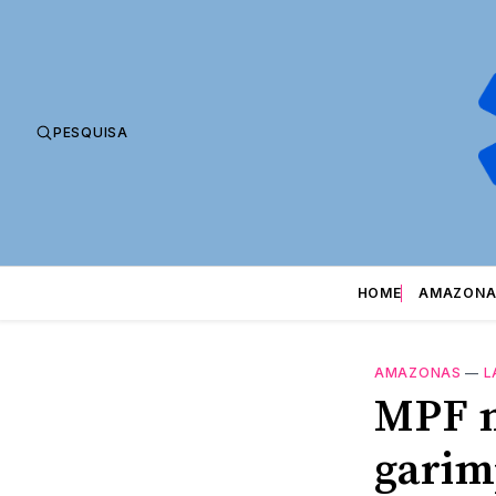
PESQUISA
HOME
AMAZONA
AMAZONAS
—
L
MPF m
garim