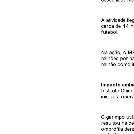
A atividade il
cerca de 44 h
futebol.
Na ação, o MP
milhões por d
milhão como i
Impacto ambie
Instituto Chic
iniciou a oper
O garimpo util
resultou na de
ombrófila den