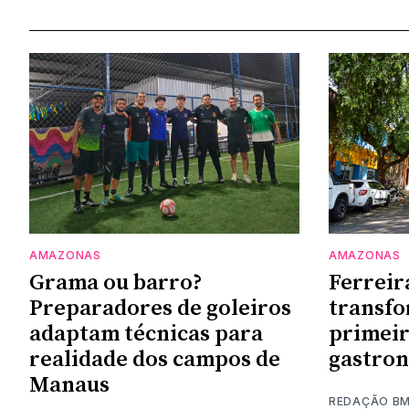
AMAZONAS
AMAZONAS
Grama ou barro?
Ferreir
Preparadores de goleiros
transf
adaptam técnicas para
primeir
realidade dos campos de
gastro
Manaus
REDAÇÃO B