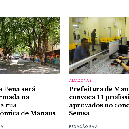
AMAZONAS
a Pena será
Prefeitura de Man
ormada na
convoca 11 profiss
a rua
aprovados no conc
nômica de Manaus
Semsa
MA
REDAÇÃO BMA