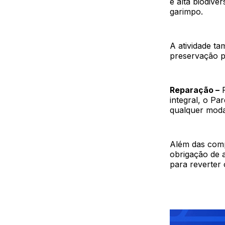
e alta biodive
garimpo.
A atividade t
preservação p
Reparação –
P
integral, o Pa
qualquer moda
Além das comp
obrigação de 
para reverter 