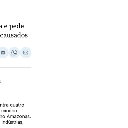
a e pede
 causados
lhar
partilhar
Compartilhar
Share
Compartilhar
no
on
via
ebook
LinkedIn
WhatsApp
Email
o:
ntra quatro
 minério
l no Amazonas.
 indústrias,