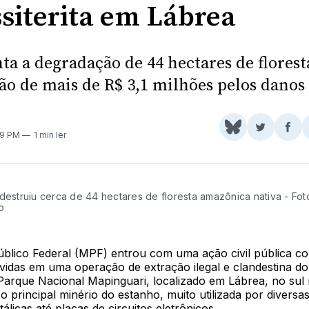
ssiterita em Lábrea
ta a degradação de 44 hectares de florest
ão de mais de R$ 3,1 milhões pelos danos
Share
Comparti
Com
29 PM
1 min ler
on
no
no
BlueSky
Twitter
Fac
destruiu cerca de 44 hectares de floresta amazônica nativa - Fot
o
úblico Federal (MPF) entrou com uma ação civil pública co
vidas em uma operação de extração ilegal e clandestina do
o Parque Nacional Mapinguari, localizado em Lábrea, no su
 o principal minério do estanho, muito utilizada por diversas
álicas até placas de circuitos eletrônicos.