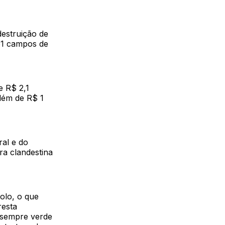
 destruição de
 61 campos de
 R$ 2,1
além de R$ 1
ral e do
ra clandestina
olo, o que
resta
 sempre verde