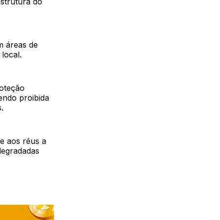
estrutura do
m áreas de
local.
roteção
endo proibida
.
e aos réus a
degradadas