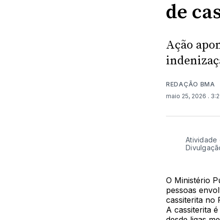
de ca
Ação apon
indenizaç
REDAÇÃO BMA
maio 25, 2026
. 3:
Atividade 
Divulgaçã
O Ministério P
pessoas envol
cassiterita n
A cassiterita é
desde ligas met