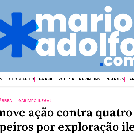
S
DITO & FEITO
BRASIL
POLÍCIA
PARINTINS
CHARGES
A
ÁBREA
—
GARIMPO ILEGAL
ove ação contra quatro
peiros por exploração il