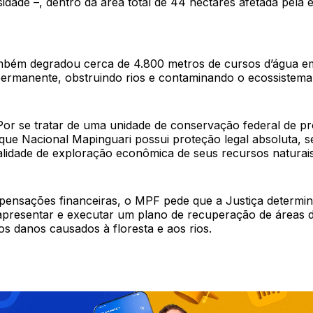
rsidade –, dentro da área total de 44 hectares afetada pela 
ambém degradou cerca de 4.800 metros de cursos d’água e
ermanente, obstruindo rios e contaminando o ecossistema 
or se tratar de uma unidade de conservação federal de p
rque Nacional Mapinguari possui proteção legal absoluta, s
lidade de exploração econômica de seus recursos naturais
ensações financeiras, o MPF pede que a Justiça determin
apresentar e executar um plano de recuperação de áreas 
os danos causados à floresta e aos rios.