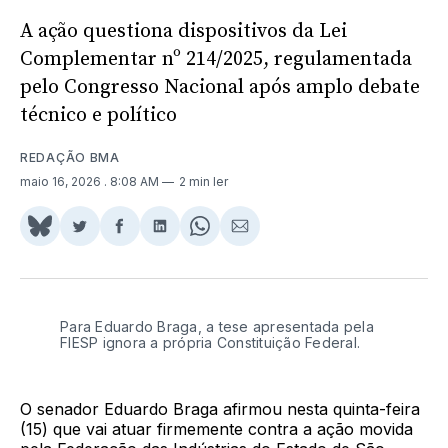
A ação questiona dispositivos da Lei
Complementar nº 214/2025, regulamentada
pelo Congresso Nacional após amplo debate
técnico e político
REDAÇÃO BMA
maio 16, 2026
. 8:08 AM
2 min ler
Share
Compartilhar
Compartilhar
Compartilhar
Share
Compartilhar
on
no
no
no
on
via
BlueSky
Twitter
Facebook
LinkedIn
WhatsApp
Email
Para Eduardo Braga, a tese apresentada pela
FIESP ignora a própria Constituição Federal.
O senador Eduardo Braga afirmou nesta quinta-feira
(15) que vai atuar firmemente contra a ação movida