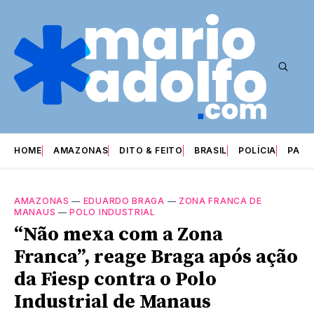
HOME
AMAZONAS
DITO & FEITO
BRASIL
POLÍCIA
PARI
AMAZONAS
—
EDUARDO BRAGA
—
ZONA FRANCA DE
MANAUS
—
POLO INDUSTRIAL
“Não mexa com a Zona
Franca”, reage Braga após ação
da Fiesp contra o Polo
Industrial de Manaus