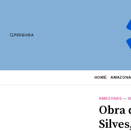
PESQUISA
HOME
AMAZONA
AMAZONAS
—
S
Obra 
Silve