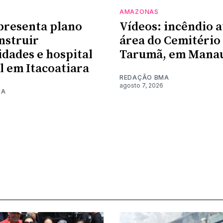
AMAZONAS
presenta plano
Vídeos: incêndio a
nstruir
área do Cemitério
dades e hospital
Tarumã, em Mana
l em Itacoatiara
REDAÇÃO BMA
agosto 7, 2026
MA