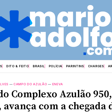
S
DITO & FEITO
BRASIL
POLÍCIA
PARINTINS
CHARGES
A
ILVES
—
CAMPO DO AZULÃO
—
ENEVA
do Complexo Azulão 950
s, avança com a chegada 