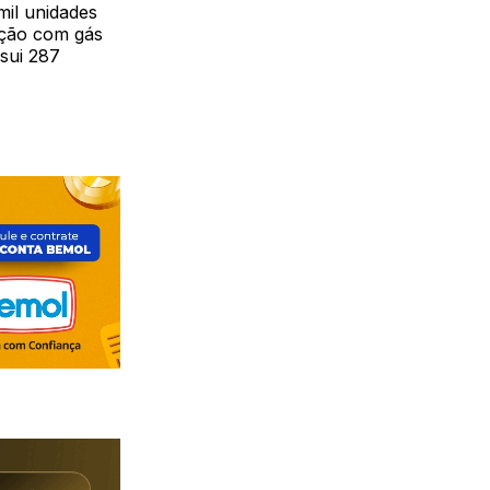
mil unidades
ação com gás
ssui 287