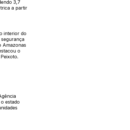
dendo 3,7
rica a partir
 interior do
É segurança
n o Amazonas
estacou o
Peixoto.
Agência
 o estado
unidades