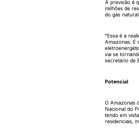
A previsão é 
milhões de res
do gás natural
“Essa é a rea
Amazonas. É o
eletroenergét
vai se tornand
secretário de
Potencial
O Amazonas de
Nacional do P
tendo em vist
residenciais, i