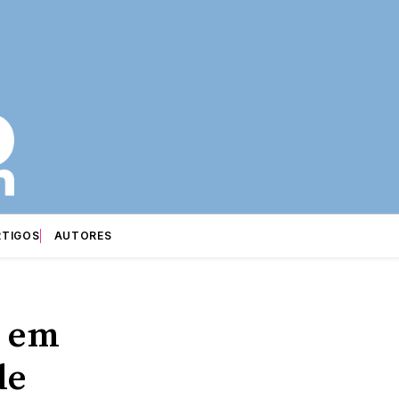
RTIGOS
AUTORES
, em
de