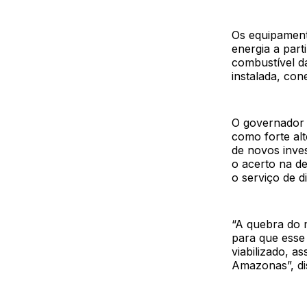
Os equipament
energia a parti
combustível d
instalada, con
O governador 
como forte al
de novos inve
o acerto na d
o serviço de d
“A quebra do m
para que esse
viabilizado, 
Amazonas”, di