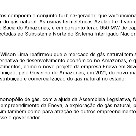
os compõem o conjunto turbina-gerador, que vai funciona
r do gás natural. As usinas termelétricas Azulão I e II vão ut
a Bacia do Amazonas, e em conjunto terão 950 MW de ca
ectadas ao Subsistema Norte do Sistema Interligado Nacion
Wilson Lima reafirmou que o mercado de gás natural tem 
ternativa de desenvolvimento econômico no Amazonas, e q
stimentos, como o novo projeto da empresa Eneva em Sil
efinição, pelo Governo do Amazonas, em 2021, do novo ma
istribuição e comercialização do gás natural no estado.
onopólio de gás, com a ajuda da Assembleia Legislativa, fo
 empreendimento da Eneva, a exploração do gás natural, 
assim também como para atração de outros empreendimento
sse o governador.