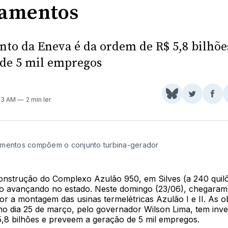
amentos
nto da Eneva é da ordem de R$ 5,8 bilhõe
 de 5 mil empregos
Share
Comparti
Com
:13 AM
2 min ler
on
no
no
BlueSky
Twitter
Fac
mentos compõem o conjunto turbina-gerador
onstrução do Complexo Azulão 950, em Silves (a 240 quil
o avançando no estado. Neste domingo (23/06), chegara
r a montagem das usinas termelétricas Azulão I e II. As o
 no dia 25 de março, pelo governador Wilson Lima, tem inv
,8 bilhões e preveem a geração de 5 mil empregos.