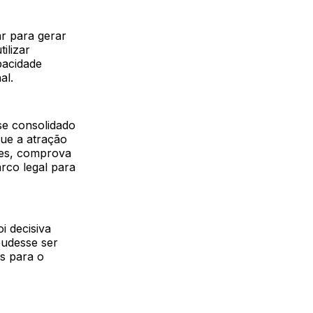
r para gerar
ilizar
pacidade
al.
se consolidado
ue a atração
ves, comprova
rco legal para
i decisiva
pudesse ser
s para o