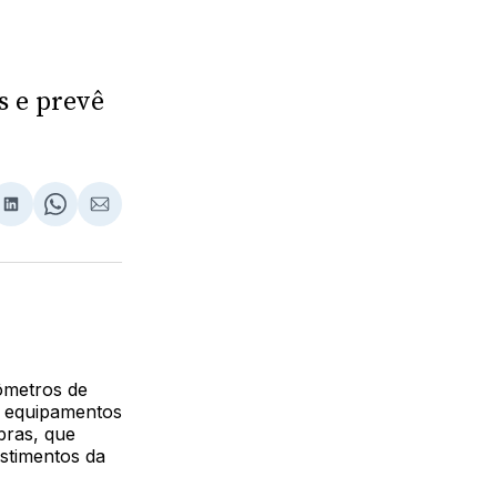
s e prevê
lhar
partilhar
Compartilhar
Share
Compartilhar
no
on
via
ebook
LinkedIn
WhatsApp
Email
ômetros de
m equipamentos
bras, que
estimentos da