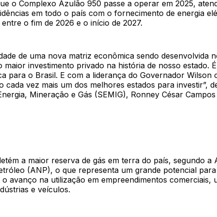
que o Complexo Azulão 950 passe a operar em 2025, aten
idências em todo o país com o fornecimento de energia elét
 entre o fim de 2026 e o início de 2027.
lidade de uma nova matriz econômica sendo desenvolvida no
 maior investimento privado na história de nosso estado. 
ica para o Brasil. E com a liderança do Governador Wilso
o cada vez mais um dos melhores estados para investir”, d
 Energia, Mineração e Gás (SEMIG), Ronney César Campos 
tém a maior reserva de gás em terra do país, segundo a 
etróleo (ANP), o que representa um grande potencial para
a o avanço na utilização em empreendimentos comerciais, 
ndústrias e veículos.