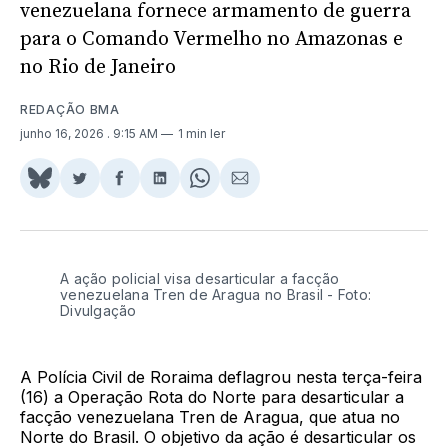
venezuelana fornece armamento de guerra
para o Comando Vermelho no Amazonas e
no Rio de Janeiro
REDAÇÃO BMA
junho 16, 2026
. 9:15 AM
1 min ler
Share
Compartilhar
Compartilhar
Compartilhar
Share
Compartilhar
on
no
no
no
on
via
BlueSky
Twitter
Facebook
LinkedIn
WhatsApp
Email
A ação policial visa desarticular a facção 
venezuelana Tren de Aragua no Brasil - Foto: 
Divulgação
A Polícia Civil de Roraima deflagrou nesta terça-feira
(16) a Operação Rota do Norte para desarticular a
facção venezuelana Tren de Aragua, que atua no
Norte do Brasil. O objetivo da ação é desarticular os