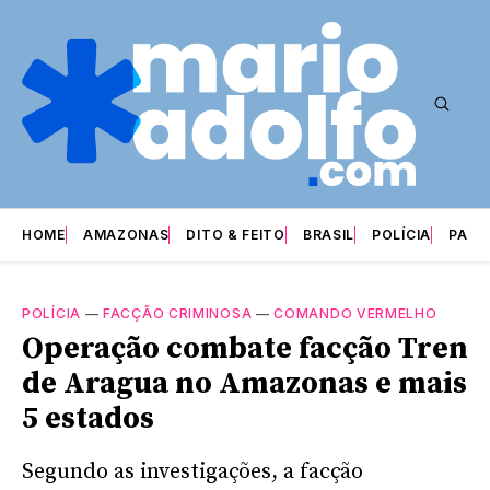
HOME
AMAZONAS
DITO & FEITO
BRASIL
POLÍCIA
PARI
POLÍCIA
—
FACÇÃO CRIMINOSA
—
COMANDO VERMELHO
Operação combate facção Tren
de Aragua no Amazonas e mais
5 estados
Segundo as investigações, a facção