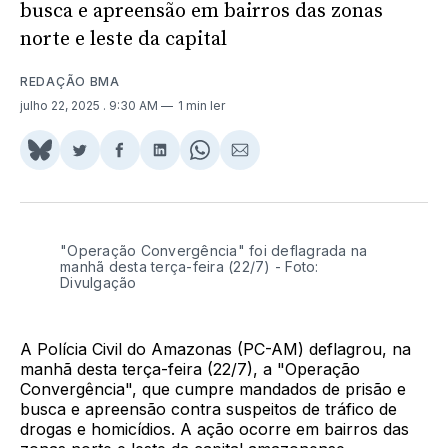
busca e apreensão em bairros das zonas
norte e leste da capital
REDAÇÃO BMA
julho 22, 2025
. 9:30 AM
1 min ler
Share
Compartilhar
Compartilhar
Compartilhar
Share
Compartilhar
on
no
no
no
on
via
BlueSky
Twitter
Facebook
LinkedIn
WhatsApp
Email
"Operação Convergência" foi deflagrada na
manhã desta terça-feira (22/7) - Foto:
Divulgação
A Polícia Civil do Amazonas (PC-AM) deflagrou, na
manhã desta terça-feira (22/7), a "Operação
Convergência", que cumpre mandados de prisão e
busca e apreensão contra suspeitos de tráfico de
drogas e homicídios. A ação ocorre em bairros das