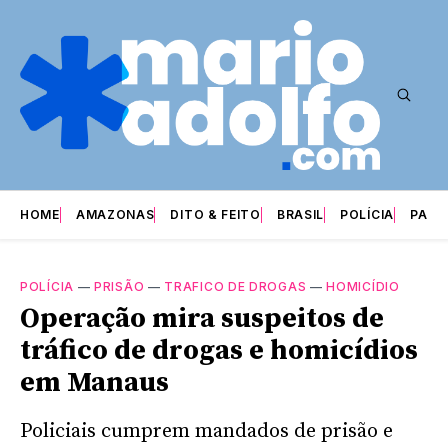
HOME
AMAZONAS
DITO & FEITO
BRASIL
POLÍCIA
PARI
POLÍCIA
—
PRISÃO
—
TRAFICO DE DROGAS
—
HOMICÍDIO
Operação mira suspeitos de
tráfico de drogas e homicídios
em Manaus
Policiais cumprem mandados de prisão e