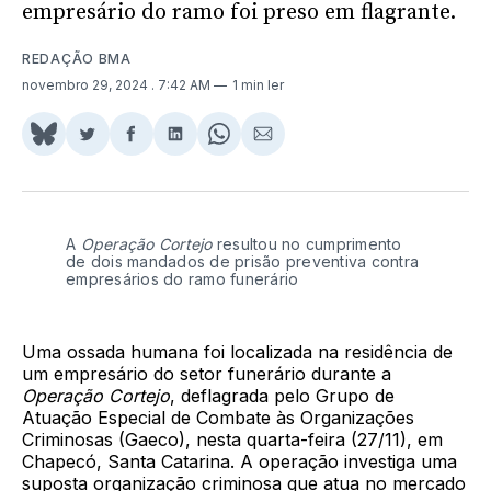
empresário do ramo foi preso em flagrante.
REDAÇÃO BMA
novembro 29, 2024
. 7:42 AM
1 min ler
Share
Compartilhar
Compartilhar
Compartilhar
Share
Compartilhar
on
no
no
no
on
via
BlueSky
Twitter
Facebook
LinkedIn
WhatsApp
Email
A
Operação Cortejo
resultou no cumprimento
de dois mandados de prisão preventiva contra
empresários do ramo funerário
Uma ossada humana foi localizada na residência de
um empresário do setor funerário durante a
Operação Cortejo
, deflagrada pelo Grupo de
Atuação Especial de Combate às Organizações
Criminosas (Gaeco), nesta quarta-feira (27/11), em
Chapecó, Santa Catarina. A operação investiga uma
suposta organização criminosa que atua no mercado