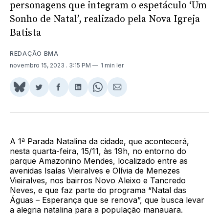
personagens que integram o espetáculo ‘Um
Sonho de Natal’, realizado pela Nova Igreja
Batista
REDAÇÃO BMA
novembro 15, 2023
. 3:15 PM
1 min ler
Share
Compartilhar
Compartilhar
Compartilhar
Share
Compartilhar
on
no
no
no
on
via
BlueSky
Twitter
Facebook
LinkedIn
WhatsApp
Email
A 1ª Parada Natalina da cidade, que acontecerá,
nesta quarta-feira, 15/11, às 19h, no entorno do
parque Amazonino Mendes, localizado entre as
avenidas Isaías Vieiralves e Olívia de Menezes
Vieiralves, nos bairros Novo Aleixo e Tancredo
Neves, e que faz parte do programa “Natal das
Águas – Esperança que se renova”, que busca levar
a alegria natalina para a população manauara.