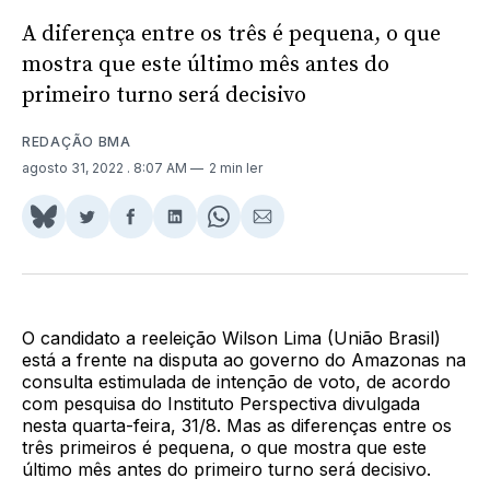
A diferença entre os três é pequena, o que
mostra que este último mês antes do
primeiro turno será decisivo
REDAÇÃO BMA
agosto 31, 2022
. 8:07 AM
2 min ler
Share
Compartilhar
Compartilhar
Compartilhar
Share
Compartilhar
on
no
no
no
on
via
BlueSky
Twitter
Facebook
LinkedIn
WhatsApp
Email
O candidato a reeleição Wilson Lima (União Brasil)
está a frente na disputa ao governo do Amazonas na
consulta estimulada de intenção de voto, de acordo
com pesquisa do Instituto Perspectiva divulgada
nesta quarta-feira, 31/8. Mas as diferenças entre os
três primeiros é pequena, o que mostra que este
último mês antes do primeiro turno será decisivo.