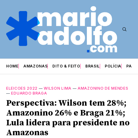
HOME
AMAZONAS
DITO & FEITO
BRASIL
POLÍCIA
PARI
ELEICOES 2022
—
WILSON LIMA
—
AMAZONINO DE MENDES
—
EDUARDO BRAGA
Perspectiva: Wilson tem 28%;
Amazonino 26% e Braga 21%;
Lula lidera para presidente no
Amazonas