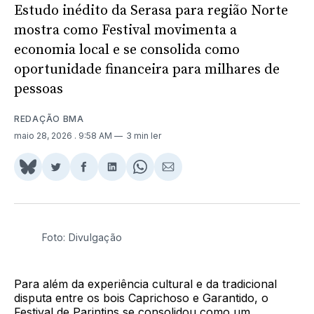
Estudo inédito da Serasa para região Norte
mostra como Festival movimenta a
economia local e se consolida como
oportunidade financeira para milhares de
pessoas
REDAÇÃO BMA
maio 28, 2026
. 9:58 AM
3 min ler
Share
Compartilhar
Compartilhar
Compartilhar
Share
Compartilhar
on
no
no
no
on
via
BlueSky
Twitter
Facebook
LinkedIn
WhatsApp
Email
Foto: Divulgação
Para além da experiência cultural e da tradicional
disputa entre os bois Caprichoso e Garantido, o
Festival de Parintins se consolidou como um