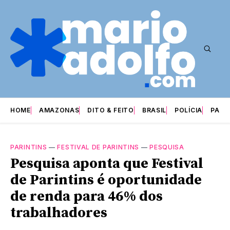
HOME
AMAZONAS
DITO & FEITO
BRASIL
POLÍCIA
PARI
PARINTINS
—
FESTIVAL DE PARINTINS
—
PESQUISA
​Pesquisa aponta que Festival
de Parintins é oportunidade
de renda para 46% dos
trabalhadores