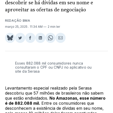
descobrir se há dívidas em seu nome e
aproveitar as ofertas de negociação
REDAÇÃO BMA
março 25, 2025
. 11:34 AM
2 min ler
Share
Compartilhar
Compartilhar
Compartilhar
Share
Compartilhar
on
no
no
no
on
via
BlueSky
Twitter
Facebook
LinkedIn
WhatsApp
Email
Esses 882.088 mil consumidores nunca
consultaram o CPF ou CNPJ no aplicativo ou
site da Serasa
Levantamento especial realizado pela Serasa
descobriu que 57 milhões de brasileiros não sabem
que estão endividados.
No Amazonas, esse número
é de 882.088 mil.
Entre os consumidores que
desconhecem a existência de dívidas em seu nome,