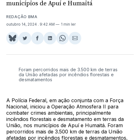
municípios de Apuí e Humaitá
REDAÇÃO BMA
outubro 14, 2024
. 9:42 AM
1 min ler
Share
Compartilhar
Compartilhar
Compartilhar
Share
Compartilhar
on
no
no
no
on
via
BlueSky
Twitter
Facebook
LinkedIn
WhatsApp
Email
Foram percorridos mais de 3.500 km de terras
da União afetadas por incêndios florestais e
desmatamentos
A Polícia Federal, em ação conjunta com a Força
Nacional, iniciou a Operação Atmosfera II para
combater crimes ambientais, principalmente
incêndios florestais e desmatamento em terras da
União, nos municípios de Apuí e Humaitá. Foram
percorridos mais de 3.500 km de terras da União
afetadas por incêndios florestais e desmatamentos.