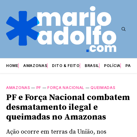
HOME
AMAZONAS
DITO & FEITO
BRASIL
POLÍCIA
PARI
AMAZONAS
—
PF
—
FORÇA NACIONAL
—
QUEIMADAS
PF e Força Nacional combatem
desmatamento ilegal e
queimadas no Amazonas
Ação ocorre em terras da União, nos