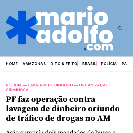
HOME
AMAZONAS
DITO & FEITO
BRASIL
POLÍCIA
PARI
POLÍCIA
—
LAVAGEM DE DINHEIRO
—
ORGANIZAÇÃO
CRIMINOSA
PF faz operação contra
lavagem de dinheiro oriundo
de tráfico de drogas no AM
Ação cumpriu dois mandados de busca e