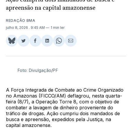
apreensão na capital amazonense
REDAÇÃO BMA
julho 8, 2026
. 9:45 AM
1 min ler
Share
Compartilhar
Compartilhar
Compartilhar
Share
Compartilhar
on
no
no
no
on
via
BlueSky
Twitter
Facebook
LinkedIn
WhatsApp
Email
Foto: Divulgação/PF
A Força Integrada de Combate ao Crime Organizado
no Amazonas (FICCO/AM) deflagrou, nesta quarta-
feira (8/7), a Operação Torre 8, com o objetivo de
combater a lavagem de dinheiro proveniente do
tráfico de drogas. Ação cumpriu dois mandados de
busca e apreensão, expedidos pela Justiça, na
capital amazonense.