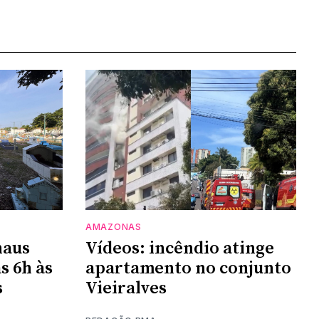
AMAZONAS
naus
Vídeos: incêndio atinge
s 6h às
apartamento no conjunto
s
Vieiralves