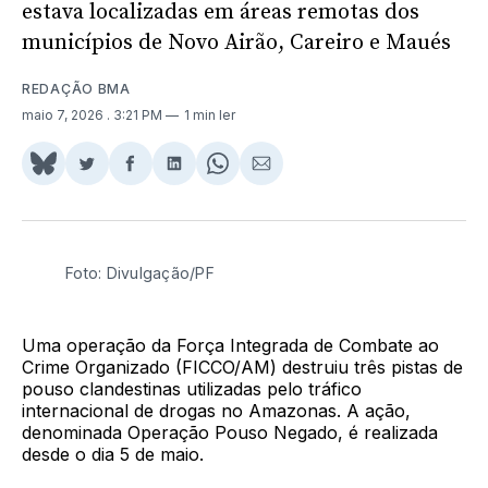
estava localizadas em áreas remotas dos
municípios de Novo Airão, Careiro e Maués
REDAÇÃO BMA
maio 7, 2026
. 3:21 PM
1 min ler
Share
Compartilhar
Compartilhar
Compartilhar
Share
Compartilhar
on
no
no
no
on
via
BlueSky
Twitter
Facebook
LinkedIn
WhatsApp
Email
Foto: Divulgação/PF
Uma operação da Força Integrada de Combate ao
Crime Organizado (FICCO/AM) destruiu três pistas de
pouso clandestinas utilizadas pelo tráfico
internacional de drogas no Amazonas. A ação,
denominada Operação Pouso Negado, é realizada
desde o dia 5 de maio.