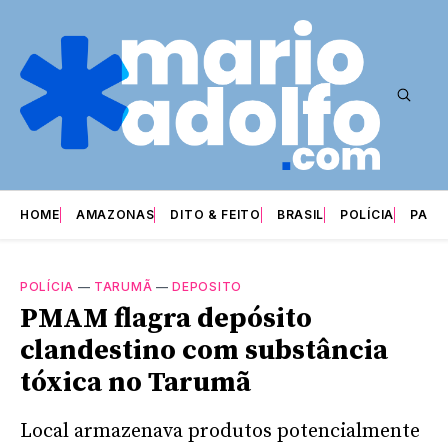
HOME
AMAZONAS
DITO & FEITO
BRASIL
POLÍCIA
PARI
POLÍCIA
—
TARUMÃ
—
DEPOSITO
PMAM flagra depósito
clandestino com substância
tóxica no Tarumã
Local armazenava produtos potencialmente