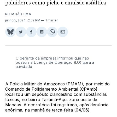
poluidores como piche e emulsão asfáltica
REDAÇÃO BMA
junho 5, 2024
. 2:32 PM
1 min ler
Share
Compartilhar
Compartilhar
Compartilhar
Share
Compartilhar
on
no
no
no
on
via
BlueSky
Twitter
Facebook
LinkedIn
WhatsApp
Email
O gerente da empresa informou que não
possuía a Licença de Operação (LO) para a
atividade
A Polícia Militar do Amazonas (PMAM), por meio do
Comando de Policiamento Ambiental (CPAmb),
localizou um depósito clandestino com substâncias
tóxicas, no bairro Tarumã-Açu, zona oeste de
Manaus. A ocorrência foi registrada, após denúncia
anônima, na manhã de terça-feira (04/06).