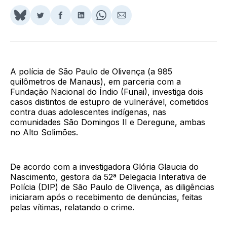
Share
Compartilhar
Compartilhar
Compartilhar
Share
Compartilhar
on
no
no
no
on
via
BlueSky
Twitter
Facebook
LinkedIn
WhatsApp
Email
A polícia de São Paulo de Olivença (a 985
quilômetros de Manaus), em parceria com a
Fundação Nacional do Índio (Funai), investiga dois
casos distintos de estupro de vulnerável, cometidos
contra duas adolescentes indígenas, nas
comunidades São Domingos II e Deregune, ambas
no Alto Solimões.
De acordo com a investigadora Glória Glaucia do
Nascimento, gestora da 52ª Delegacia Interativa de
Polícia (DIP) de São Paulo de Olivença, as diligências
iniciaram após o recebimento de denúncias, feitas
pelas vítimas, relatando o crime.