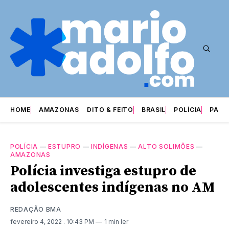
HOME
AMAZONAS
DITO & FEITO
BRASIL
POLÍCIA
PARI
POLÍCIA
—
ESTUPRO
—
INDÍGENAS
—
ALTO SOLIMÕES
—
AMAZONAS
Polícia investiga estupro de
adolescentes indígenas no AM
REDAÇÃO BMA
fevereiro 4, 2022
. 10:43 PM
1 min ler