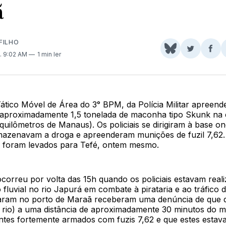
ã
FILHO
Share
Comparti
Com
. 9:02 AM
1 min ler
on
no
no
BlueSky
Twitter
Fac
ático Móvel de Área do 3° BPM, da Polícia Militar apreend
7, aproximadamente 1,5 tonelada de maconha tipo Skunk na 
uilômetros de Manaus). Os policiais se dirigiram à base o
rmazenavam a droga e apreenderam munições de fuzil 7,62.
 foram levados para Tefé, ontem mesmo.
correu por volta das 15h quando os policiais estavam real
fluvial no rio Japurá em combate à pirataria e ao tráfico 
aram no porto de Maraã receberam uma denúncia de que 
o rio) a uma distância de aproximadamente 30 minutos do m
antes fortemente armados com fuzis 7,62 e que estes esta