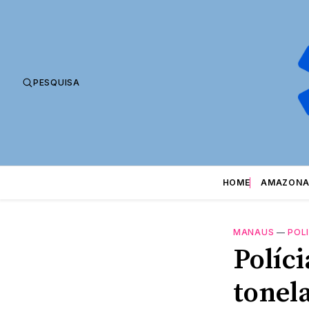
PESQUISA
HOME
AMAZONA
MANAUS
—
POLI
Políci
tonel