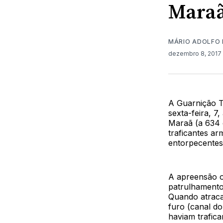
Mara
MÁRIO ADOLFO 
dezembro 8, 2017
A Guarnição T
sexta-feira, 
Maraã (a 634 q
traficantes a
entorpecentes
A apreensão o
patrulhamento 
Quando atrac
furo (canal d
haviam trafic