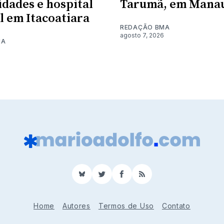
dades e hospital
Tarumã, em Mana
l em Itacoatiara
REDAÇÃO BMA
agosto 7, 2026
MA
BlueSky
Twitter
Facebook
RSS
Home
Autores
Termos de Uso
Contato