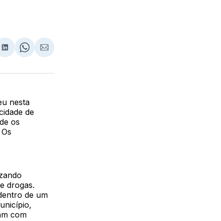
lhar
partilhar
Compartilhar
Share
Compartilhar
no
on
via
ebook
LinkedIn
WhatsApp
Email
eu nesta
cidade de
nde os
 Os
izando
de drogas.
dentro de um
unicípio,
vam com