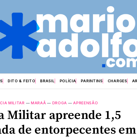
S
DITO & FEITO
BRASIL
POLÍCIA
PARINTINS
CHARGES
A
CIA MILITAR
—
MARAÃ
—
DROGA
—
APREENSÃO
a Militar apreende 1,5
ada de entorpecentes em