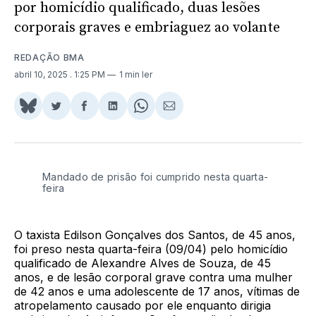
por homicídio qualificado, duas lesões
corporais graves e embriaguez ao volante
REDAÇÃO BMA
abril 10, 2025
. 1:25 PM
1 min ler
Share
Compartilhar
Compartilhar
Compartilhar
Share
Compartilhar
on
no
no
no
on
via
BlueSky
Twitter
Facebook
LinkedIn
WhatsApp
Email
Mandado de prisão foi cumprido nesta quarta-
feira
O taxista Edilson Gonçalves dos Santos, de 45 anos,
foi preso nesta quarta-feira (09/04) pelo homicídio
qualificado de Alexandre Alves de Souza, de 45
anos, e de lesão corporal grave contra uma mulher
de 42 anos e uma adolescente de 17 anos, vítimas de
atropelamento causado por ele enquanto dirigia