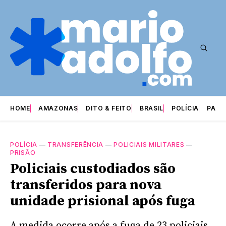
HOME
AMAZONAS
DITO & FEITO
BRASIL
POLÍCIA
PARI
POLÍCIA
—
TRANSFERÊNCIA
—
POLICIAIS MILITARES
—
PRISÃO
Policiais custodiados são
transferidos para nova
unidade prisional após fuga
A medida ocorre após a fuga de 23 policiais