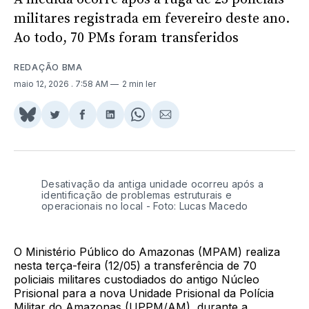
militares registrada em fevereiro deste ano.
Ao todo, 70 PMs foram transferidos
REDAÇÃO BMA
maio 12, 2026
. 7:58 AM
2 min ler
Share
Compartilhar
Compartilhar
Compartilhar
Share
Compartilhar
on
no
no
no
on
via
BlueSky
Twitter
Facebook
LinkedIn
WhatsApp
Email
Desativação da antiga unidade ocorreu após a
identificação de problemas estruturais e
operacionais no local - Foto: Lucas Macedo
O Ministério Público do Amazonas (MPAM) realiza
nesta terça-feira (12/05) a transferência de 70
policiais militares custodiados do antigo Núcleo
Prisional para a nova Unidade Prisional da Polícia
Militar do Amazonas (UPPM/AM), durante a