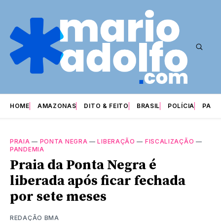
HOME
AMAZONAS
DITO & FEITO
BRASIL
POLÍCIA
PARI
PRAIA
—
PONTA NEGRA
—
LIBERAÇÃO
—
FISCALIZAÇÃO
—
PANDEMIA
Praia da Ponta Negra é
liberada após ficar fechada
por sete meses
REDAÇÃO BMA