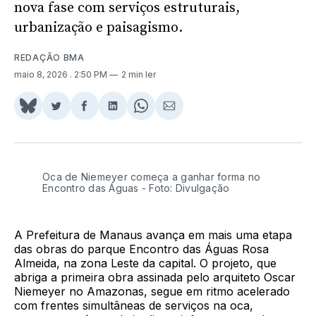
nova fase com serviços estruturais,
urbanização e paisagismo.
REDAÇÃO BMA
maio 8, 2026
. 2:50 PM
2 min ler
Share
Compartilhar
Compartilhar
Compartilhar
Share
Compartilhar
on
no
no
no
on
via
BlueSky
Twitter
Facebook
LinkedIn
WhatsApp
Email
Oca de Niemeyer começa a ganhar forma no
Encontro das Águas - Foto: Divulgação
A Prefeitura de Manaus avança em mais uma etapa
das obras do parque Encontro das Águas Rosa
Almeida, na zona Leste da capital. O projeto, que
abriga a primeira obra assinada pelo arquiteto Oscar
Niemeyer no Amazonas, segue em ritmo acelerado
com frentes simultâneas de serviços na oca,