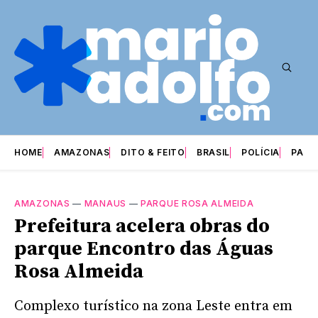
HOME
AMAZONAS
DITO & FEITO
BRASIL
POLÍCIA
PARI
AMAZONAS
—
MANAUS
—
PARQUE ROSA ALMEIDA
Prefeitura acelera obras do
parque Encontro das Águas
Rosa Almeida
Complexo turístico na zona Leste entra em