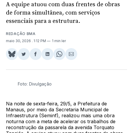
A equipe atuou com duas frentes de obras
de forma simultânea, com serviços
essenciais para a estrutura.
REDAÇÃO BMA
maio 30, 2026
. 1:12 PM
1 min ler
Share
Compartilhar
Compartilhar
Compartilhar
Share
Compartilhar
on
no
no
no
on
via
BlueSky
Twitter
Facebook
LinkedIn
WhatsApp
Email
Foto: Divulgação
Na noite de sexta-feira, 29/5, a Prefeitura de
Manaus, por meio da Secretaria Municipal de
Infraestrutura (Seminf), realizou mais uma obra
noturna com a meta de acelerar os trabalhos de
reconstrução da passarela da avenida Torquato