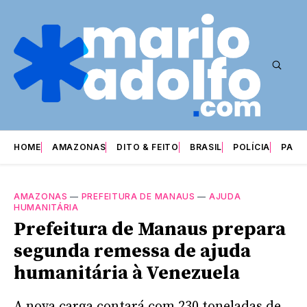
HOME
AMAZONAS
DITO & FEITO
BRASIL
POLÍCIA
PARI
AMAZONAS
—
PREFEITURA DE MANAUS
—
AJUDA
HUMANITÁRIA
Prefeitura de Manaus prepara
segunda remessa de ajuda
humanitária à Venezuela
A nova carga contará com 230 toneladas de