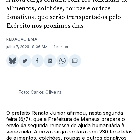
alimentos, colchões, roupas e outros
donativos, que serão transportados pelo
Exército nos próximos dias
REDAÇÃO BMA
julho 7, 2026
. 8:36 AM
1 min ler
Share
Compartilhar
Compartilhar
Compartilhar
Share
Compartilhar
on
no
no
no
on
via
BlueSky
Twitter
Facebook
LinkedIn
WhatsApp
Email
Foto: Carlos Oliveira
O prefeito Renato Junior afirmou, nesta segunda-
feira (6/7), que a Prefeitura de Manaus prepara o
envio da segunda remessa de ajuda humanitária à
Venezuela. A nova carga contará com 230 toneladas
de alimentos, colchões, roupas e outros donativos,