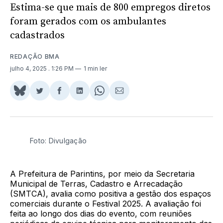
Estima-se que mais de 800 empregos diretos
foram gerados com os ambulantes
cadastrados
REDAÇÃO BMA
julho 4, 2025
. 1:26 PM
1 min ler
Share
Compartilhar
Compartilhar
Compartilhar
Share
Compartilhar
on
no
no
no
on
via
BlueSky
Twitter
Facebook
LinkedIn
WhatsApp
Email
Foto: Divulgação
A Prefeitura de Parintins, por meio da Secretaria
Municipal de Terras, Cadastro e Arrecadação
(SMTCA), avalia como positiva a gestão dos espaços
comerciais durante o Festival 2025. A avaliação foi
feita ao longo dos dias do evento, com reuniões