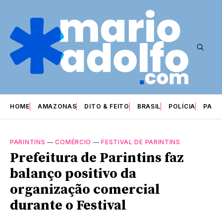
HOME
AMAZONAS
DITO & FEITO
BRASIL
POLÍCIA
PARI
PARINTINS
—
COMÉRCIO
—
FESTIVAL DE PARINTINS
Prefeitura de Parintins faz
balanço positivo da
organização comercial
durante o Festival