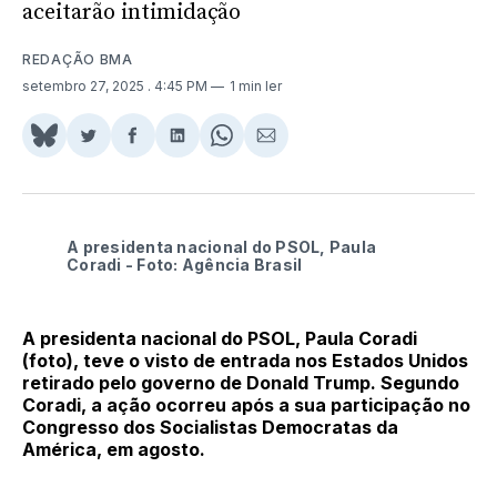
aceitarão intimidação
REDAÇÃO BMA
setembro 27, 2025
. 4:45 PM
1 min ler
Share
Compartilhar
Compartilhar
Compartilhar
Share
Compartilhar
on
no
no
no
on
via
BlueSky
Twitter
Facebook
LinkedIn
WhatsApp
Email
A presidenta nacional do PSOL, Paula
Coradi - Foto: Agência Brasil
A
presidenta nacional do PSOL, Paula Coradi
(foto), teve o visto de entrada nos Estados Unidos
retirado pelo governo de Donald Trump. Segundo
Coradi, a ação ocorreu após a sua participação no
Congresso dos Socialistas Democratas da
América, em agosto.