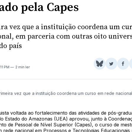
ado pela Capes
ira vez que a instituição coordena um cu
onal, em parceria com outras oito univer
do país
Share
Comparti
Com
1:11 PM
2 min ler
on
no
no
BlueSky
Twitter
Fac
primeira vez que a instituição coordena um curso em rede naciona
sta voltada ao fortalecimento das atividades de pós-gradu
do Estado do Amazonas (UEA) aprovou, junto à Coordena
to de Pessoal de Nível Superior (Capes), o curso de mest
em rede nacional em Processos e Tecnologias Educacionais 