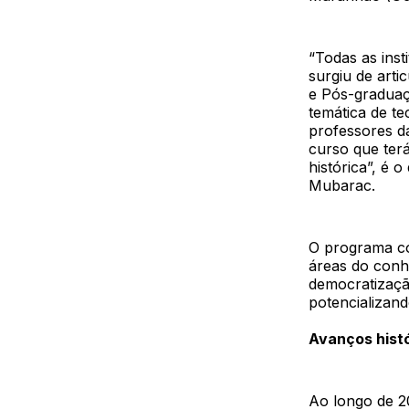
“Todas as inst
surgiu de art
e Pós-graduaç
temática de te
professores d
curso que ter
histórica”, é 
Mubarac.
O programa co
áreas do conhe
democratização
potencializand
Avanços hist
Ao longo de 2