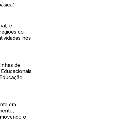
sica’.
nal, e
regiões do
tividades nos
inhas de
 Educacionais
a Educação
ente em
mento,
romovendo o