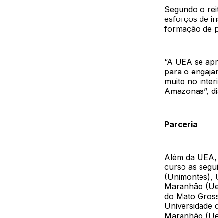
Segundo o rei
esforços de i
formação de p
“A UEA se apr
para o engajam
muito no inter
Amazonas”, dis
Parceria
Além da UEA, 
curso as segui
(Unimontes), 
Maranhão (Uem
do Mato Gross
Universidade 
Maranhão (Ue