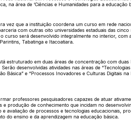
ca, na área de ‘Ciências e Humanidades para a educação bá
ira vez que a instituição coordena um curso em rede nacio
rceria com outras oito universidades estaduais das cinco 
o curso será desenvolvido integralmente no interior, com a
Parintins, Tabatinga e Itacoatiara.
tá estruturado em duas áreas de concentração com duas l
 Serão desenvolvidas atividades nas áreas de “Tecnologias
ão Básica” e “Processos Inovadores e Culturas Digitais n
formar professores pesquisadores capazes de atuar ativam
es e produção de conhecimento que incidam no desenvolvi
 e avaliação de processos e tecnologias educacionais, p
o do ensino e da aprendizagem na educação básica.