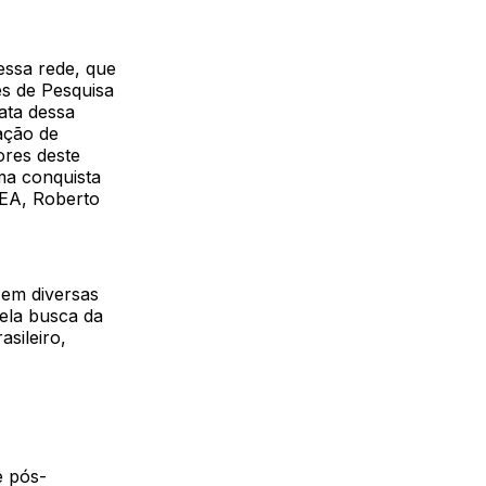
essa rede, que
es de Pesquisa
ata dessa
ação de
ores deste
ma conquista
UEA, Roberto
em diversas
pela busca da
sileiro,
e pós-