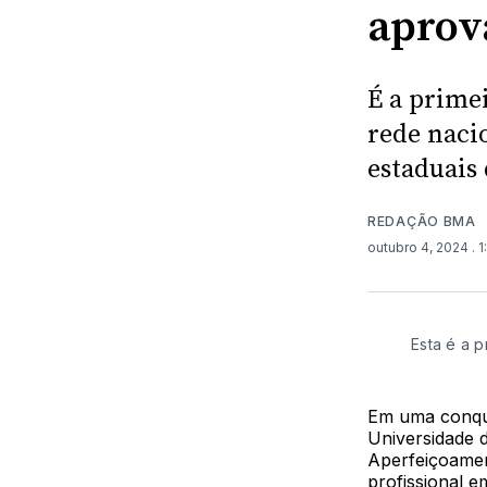
aprov
É a prime
rede naci
estaduais 
REDAÇÃO BMA
outubro 4, 2024
. 
Esta é a 
Em uma conqui
Universidade 
Aperfeiçoamen
profissional 