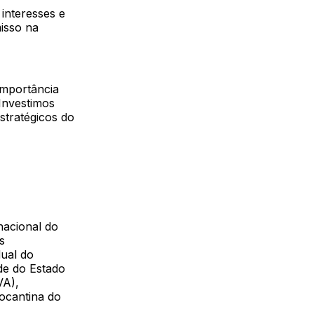
interesses e
isso na
importância
Investimos
stratégicos do
nacional do
s
dual do
de do Estado
VA),
ocantina do