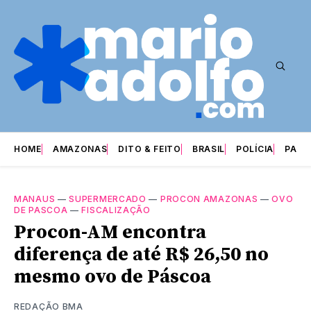
HOME
AMAZONAS
DITO & FEITO
BRASIL
POLÍCIA
PARI
MANAUS
—
SUPERMERCADO
—
PROCON AMAZONAS
—
OVO
DE PASCOA
—
FISCALIZAÇÃO
Procon-AM encontra
diferença de até R$ 26,50 no
mesmo ovo de Páscoa
REDAÇÃO BMA