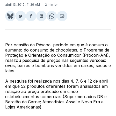
abril 13, 2019
. 11:29 AM
2 min ler
Share
Compartilhar
Compartilhar
Compartilhar
Share
Compartilhar
on
no
no
no
on
via
BlueSky
Twitter
Facebook
LinkedIn
WhatsApp
Email
Por ocasião da Páscoa, período em que é comum o
aumento do consumo de chocolates, o Programa de
Proteção e Orientação do Consumidor (Procon-AM),
realizou pesquisa de preços nas seguintes versões:
ovos, barras e bombons vendidos em caixas, sacos e
latas.
A pesquisa foi realizada nos dias 4, 7, 8 e 12 de abril
em que 52 produtos diferentes foram analisados em
relação ao preço praticado em cinco
estabelecimentos comerciais (Supermercados DB e
Baratão da Carne; Atacadistas Assaí e Nova Era e
Lojas Americanas).