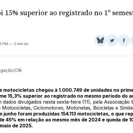
i 15% superior ao registrado no 1º semes
Share
Comparti
Com
56 PM
2 min ler
on
no
no
BlueSky
Twitter
Fac
ulgação/CNI
e motocicletas chegou à 1.000.749 de unidades no prim
me 15,3% superior ao registrado no mesmo período do a
dados divulgados nesta sexta-feira (11), pela Associação B
 Motocicletas, Ciclomotores, Motonetas, Bicicletas e Simil
m junho foram produzidas 154.113 motocicletas, o que r
de 45% em relação ao mesmo mês de 2024 e queda de 
maio de 2025.