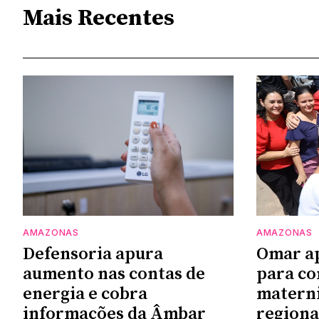
Mais Recentes
AMAZONAS
AMAZONAS
Defensoria apura
Omar a
aumento nas contas de
para co
energia e cobra
materni
informações da Âmbar
regiona