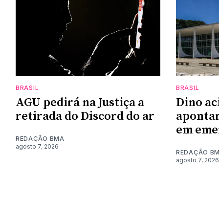
BRASIL
BRASIL
AGU pedirá na Justiça a
Dino ac
retirada do Discord do ar
apontar
em emen
REDAÇÃO BMA
agosto 7, 2026
REDAÇÃO B
agosto 7, 2026