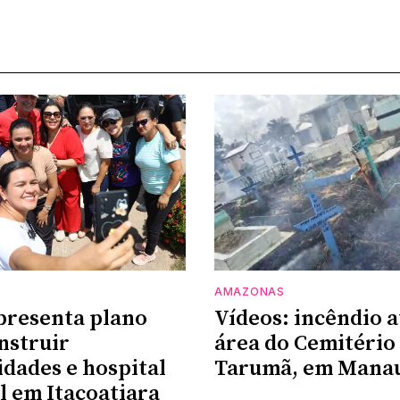
AMAZONAS
presenta plano
Vídeos: incêndio a
nstruir
área do Cemitério
dades e hospital
Tarumã, em Mana
l em Itacoatiara