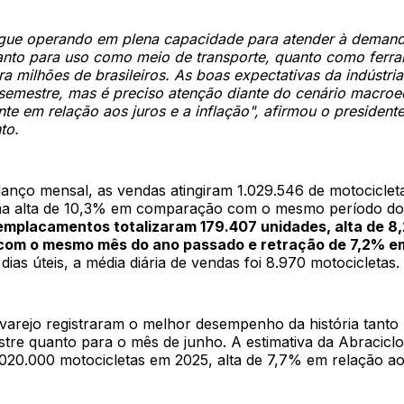
egue operando em plena capacidade para atender à deman
anto para uso como meio de transporte, quanto como ferr
ra milhões de brasileiros. As boas expectativas da indústr
semestre, mas é preciso atenção diante do cenário macro
te em relação aos juros e a inflação", afirmou o presidente
to.
anço mensal, as vendas atingiram 1.029.546 de motociclet
ma alta de 10,3% em comparação com o mesmo período do
emplacamentos totalizaram 179.407 unidades, alta de 8
om o mesmo mês do ano passado e retração de 7,2% em
ias úteis, a média diária de vendas foi 8.970 motocicletas.
varejo registraram o melhor desempenho da história tanto
stre quanto para o mês de junho. A estimativa da Abracicl
020.000 motocicletas em 2025, alta de 7,7% em relação a