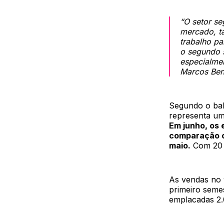
“O setor s
mercado, t
trabalho pa
o segundo 
especialmen
Marcos Ben
Segundo o bal
representa u
Em junho, os 
comparação c
maio.
Com 20 d
As vendas no 
primeiro seme
emplacadas 2.