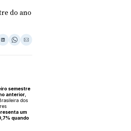
tre do ano
lhar
partilhar
Compartilhar
Share
Compartilhar
no
on
via
ebook
LinkedIn
WhatsApp
Email
eiro semestre
no anterior
,
rasileira dos
ares
epresenta um
10,7% quando