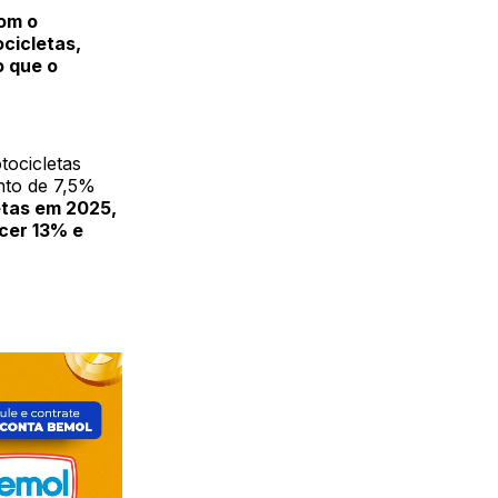
om o
cicletas,
o que o
tocicletas
nto de 7,5%
tas em 2025,
cer 13% e