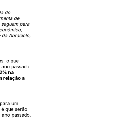
da do
amenta de
ia seguem para
econômico,
 da Abraciclo,
as, o que
 ano passado.
,2% na
 relação a
 para um
o é que serão
o ano passado.