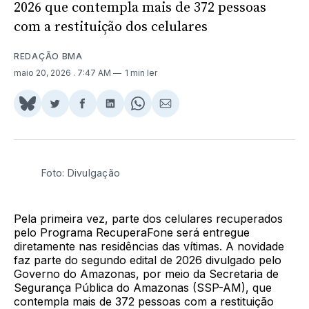
2026 que contempla mais de 372 pessoas
com a restituição dos celulares
REDAÇÃO BMA
maio 20, 2026
. 7:47 AM
1 min ler
Share
Compartilhar
Compartilhar
Compartilhar
Share
Compartilhar
on
no
no
no
on
via
BlueSky
Twitter
Facebook
LinkedIn
WhatsApp
Email
Foto: Divulgação
Pela primeira vez, parte dos celulares recuperados
pelo Programa RecuperaFone será entregue
diretamente nas residências das vítimas. A novidade
faz parte do segundo edital de 2026 divulgado pelo
Governo do Amazonas, por meio da Secretaria de
Segurança Pública do Amazonas (SSP-AM), que
contempla mais de 372 pessoas com a restituição