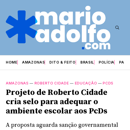
HOME
AMAZONAS
DITO & FEITO
BRASIL
POLÍCIA
PARI
AMAZONAS
—
ROBERTO CIDADE
—
EDUCAÇÃO
—
PCDS
Projeto de Roberto Cidade
cria selo para adequar o
ambiente escolar aos PcDs
A proposta aguarda sanção governamental