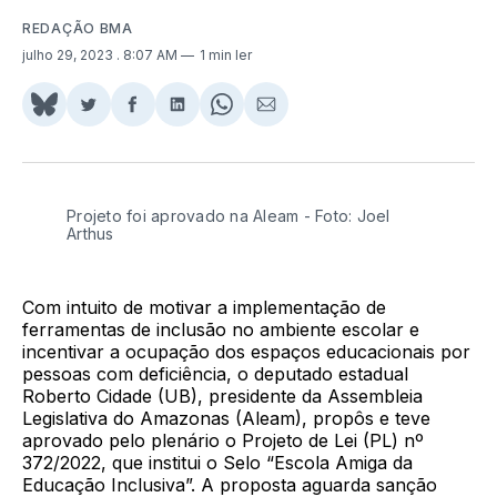
REDAÇÃO BMA
julho 29, 2023
. 8:07 AM
1 min ler
Share
Compartilhar
Compartilhar
Compartilhar
Share
Compartilhar
on
no
no
no
on
via
BlueSky
Twitter
Facebook
LinkedIn
WhatsApp
Email
Projeto foi aprovado na Aleam - Foto: Joel
Arthus
Com intuito de motivar a implementação de
ferramentas de inclusão no ambiente escolar e
incentivar a ocupação dos espaços educacionais por
pessoas com deficiência, o deputado estadual
Roberto Cidade (UB), presidente da Assembleia
Legislativa do Amazonas (Aleam), propôs e teve
aprovado pelo plenário o Projeto de Lei (PL) nº
372/2022, que institui o Selo “Escola Amiga da
Educação Inclusiva”. A proposta aguarda sanção